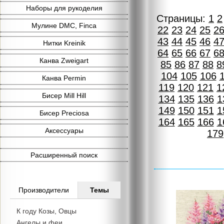
Наборы для рукоделия
Страницы:
1
2
Мулине DMC, Finca
22
23
24
25
2
43
44
45
46
4
Нитки Kreinik
64
65
66
67
6
Канва Zweigart
85
86
87
88
8
104
105
106
Канва Permin
119
120
121
1
Бисер Mill Hill
134
135
136
1
149
150
151
1
Бисер Preciosa
164
165
166
1
Аксессуары
179
Расширенный поиск
Производители
Темы
К году Козы, Овцы
Ангелы и феи