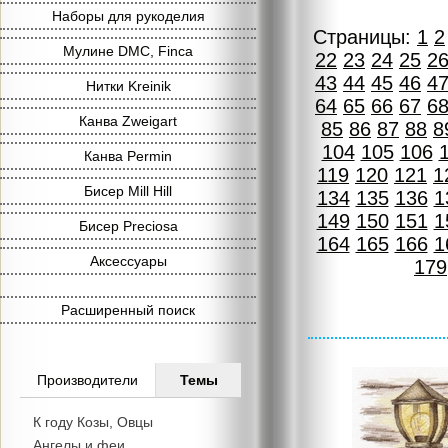
Наборы для рукоделия
Страницы:
1
2
Мулине DMC, Finca
22
23
24
25
2
43
44
45
46
4
Нитки Kreinik
64
65
66
67
6
Канва Zweigart
85
86
87
88
8
104
105
106
Канва Permin
119
120
121
1
Бисер Mill Hill
134
135
136
1
149
150
151
1
Бисер Preciosa
164
165
166
1
Аксессуары
179
Расширенный поиск
Производители
Темы
К году Козы, Овцы
Ангелы и феи