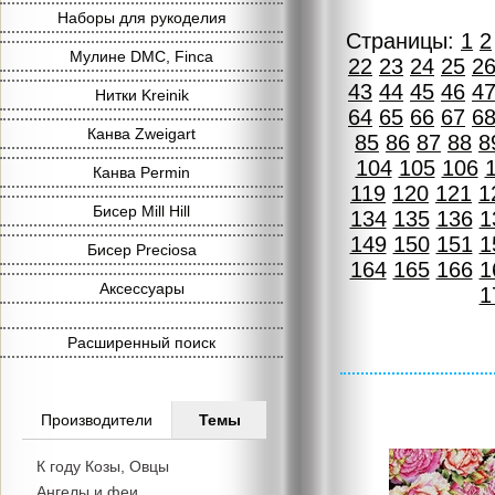
Наборы для рукоделия
Страницы:
1
2
Мулине DMC, Finca
22
23
24
25
2
43
44
45
46
4
Нитки Kreinik
64
65
66
67
6
Канва Zweigart
85
86
87
88
8
104
105
106
Канва Permin
119
120
121
1
Бисер Mill Hill
134
135
136
1
149
150
151
1
Бисер Preciosa
164
165
166
1
Аксессуары
1
Расширенный поиск
Производители
Темы
К году Козы, Овцы
Ангелы и феи