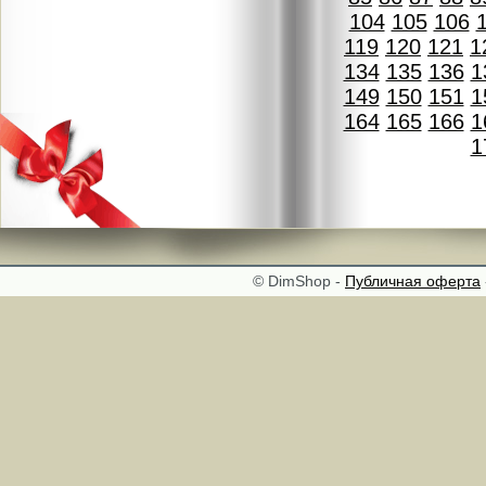
104
105
106
119
120
121
1
134
135
136
1
149
150
151
1
164
165
166
1
1
© DimShop -
Публичная оферта