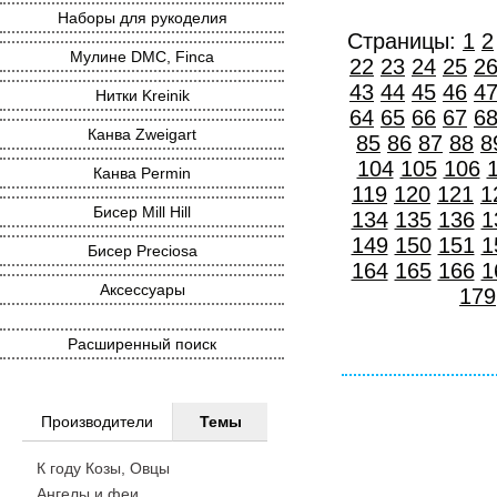
Наборы для рукоделия
Страницы:
1
2
Мулине DMC, Finca
22
23
24
25
2
43
44
45
46
4
Нитки Kreinik
64
65
66
67
6
Канва Zweigart
85
86
87
88
8
104
105
106
Канва Permin
119
120
121
1
Бисер Mill Hill
134
135
136
1
149
150
151
1
Бисер Preciosa
164
165
166
1
Аксессуары
179
Расширенный поиск
Производители
Темы
К году Козы, Овцы
Ангелы и феи