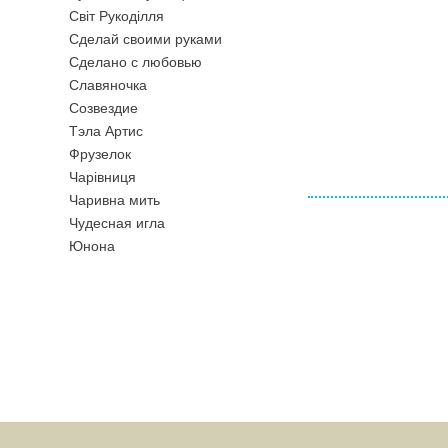
Свiт Рукодiлля
Сделай своими руками
Сделано с любовью
Славяночка
Созвездие
Тэла Артис
Фрузелок
Чарiвниця
Чаривна мить
Чудесная игла
Юнона