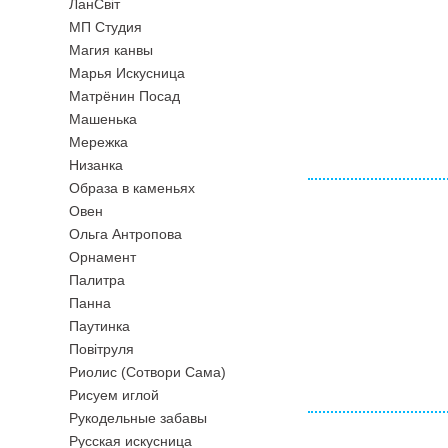
ЛанСвiт
МП Студия
Магия канвы
Марья Искусница
Матрёнин Посад
Машенька
Мережка
Низанка
Образа в каменьях
Овен
Ольга Антропова
Орнамент
Палитра
Панна
Паутинка
Повiтруля
Риолис (Сотвори Сама)
Рисуем иглой
Рукодельные забавы
Русская искусница