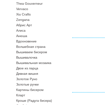
Thea Gouverneur
Vervaco
Xiu Crafts
Zengana
Абрис Арт
Алиса
Анюша
Вдохновение
Волшебная страна
Вышиваем бисером
Вышивалочка
Вышивальная мозаика
Двое из ларца
Дивная вишня
Золотое Руно
Золотые ручки
Картины бисером
Кларт
Кроше (Радуга бисера)