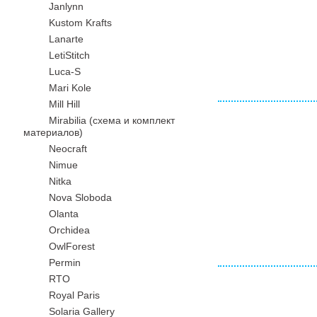
Janlynn
Kustom Krafts
Lanarte
LetiStitch
Luca-S
Mari Kole
Mill Hill
Mirabilia (схема и комплект
материалов)
Neocraft
Nimue
Nitka
Nova Sloboda
Olanta
Orchidea
OwlForest
Permin
RTO
Royal Paris
Solaria Gallery