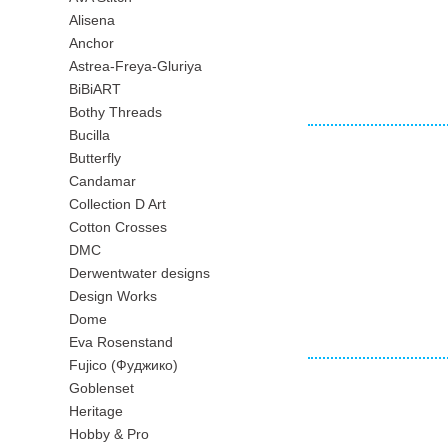
Alisena
Anchor
Astrea-Freya-Gluriya
BiBiART
Bothy Threads
Bucilla
Butterfly
Candamar
Collection D Art
Cotton Crosses
DMC
Derwentwater designs
Design Works
Dome
Eva Rosenstand
Fujico (Фуджико)
Goblenset
Heritage
Hobby & Pro