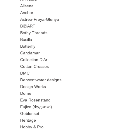
Alisena
Anchor
Astrea-Freya-Gluriya
BiBiART
Bothy Threads
Bucilla
Butterfly
Candamar
Collection D Art
Cotton Crosses
DMC
Derwentwater designs
Design Works
Dome
Eva Rosenstand
Fujico (Фуджико)
Goblenset
Heritage
Hobby & Pro