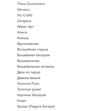
Thea Gouverneur
Vervaco
Xiu Crafts
Zengana
Абрис Арт
Алиса
Анюша
Вдохновение
Волшебная страна
Вышиваем бисером
Вышивалочка
Вышивальная мозаика
Двое из ларца
Дивная вишня
Золотое Руно
Золотые ручки
Картины бисером
Кларт
Кроше (Радуга бисера)