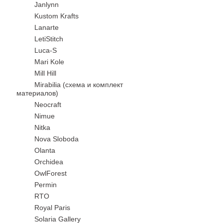
Janlynn
Kustom Krafts
Lanarte
LetiStitch
Luca-S
Mari Kole
Mill Hill
Mirabilia (схема и комплект
материалов)
Neocraft
Nimue
Nitka
Nova Sloboda
Olanta
Orchidea
OwlForest
Permin
RTO
Royal Paris
Solaria Gallery