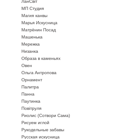
ЛанСвiт
МП Студия
Магия канвы
Марья Искусница
Матрёнин Посад
Машенька
Мережка
Низанка
Образа в каменьях
Овен
Ольга Антропова
Орнамент
Палитра
Панна
Паутинка
Повiтруля
Риолис (Сотвори Сама)
Рисуем иглой
Рукодельные забавы
Русская искусница