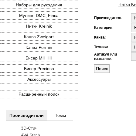
Нитки Kr
Наборы для рукоделия
Мулине DMC, Finca
Производитель
:
Нитки Kreinik
Категория
:
Канва Zweigart
Канва
:
Канва Permin
Техника
:
Артикул или
Бисер Mill Hill
название
:
Бисер Preciosa
Аксессуары
Расширенный поиск
Производители
Темы
3D-Стич
AVA Stitch