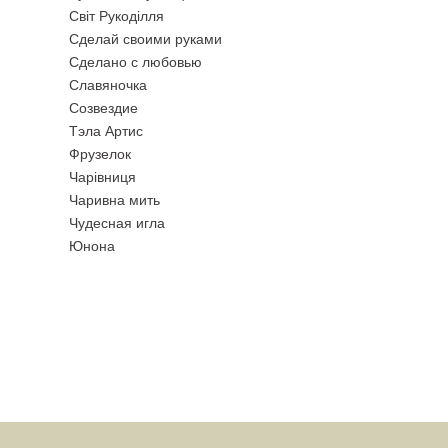
Свiт Рукодiлля
Сделай своими руками
Сделано с любовью
Славяночка
Созвездие
Тэла Артис
Фрузелок
Чарiвниця
Чаривна мить
Чудесная игла
Юнона