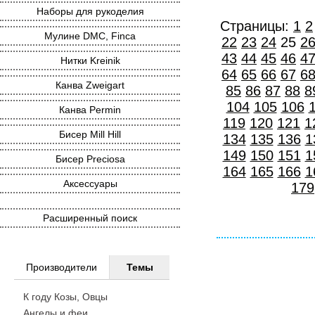
Наборы для рукоделия
Страницы:
1
2
Мулине DMC, Finca
22
23
24
25
2
43
44
45
46
4
Нитки Kreinik
64
65
66
67
6
Канва Zweigart
85
86
87
88
8
104
105
106
Канва Permin
119
120
121
1
Бисер Mill Hill
134
135
136
1
149
150
151
1
Бисер Preciosa
164
165
166
1
Аксессуары
179
Расширенный поиск
Производители
Темы
К году Козы, Овцы
Ангелы и феи