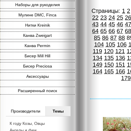
Наборы для рукоделия
Страницы:
1
2
Мулине DMC, Finca
22
23
24
25
2
43
44
45
46
4
Нитки Kreinik
64
65
66
67
6
Канва Zweigart
85
86
87
88
8
104
105
106
Канва Permin
119
120
121
1
Бисер Mill Hill
134
135
136
1
149
150
151
1
Бисер Preciosa
164
165
166
1
Аксессуары
179
Расширенный поиск
Производители
Темы
К году Козы, Овцы
Ангелы и феи