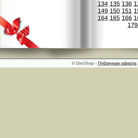
134
135
136
1
149
150
151
1
164
165
166
1
179
© DimShop -
Публичная оферта