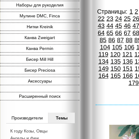
Наборы для рукоделия
Страницы:
1
2
Мулине DMC, Finca
22
23
24
25
2
43
44
45
46
4
Нитки Kreinik
64
65
66
67
6
Канва Zweigart
85
86
87
88
8
104
105
106
Канва Permin
119
120
121
1
Бисер Mill Hill
134
135
136
1
149
150
151
1
Бисер Preciosa
164
165
166
1
Аксессуары
179
Расширенный поиск
Производители
Темы
К году Козы, Овцы
Ангелы и феи