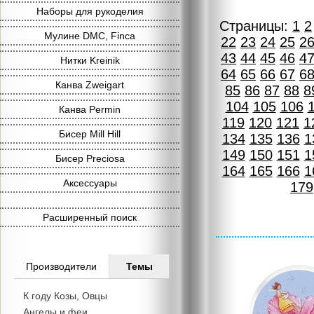
Наборы для рукоделия
Страницы:
1
2
Мулине DMC, Finca
22
23
24
25
2
43
44
45
46
4
Нитки Kreinik
64
65
66
67
6
Канва Zweigart
85
86
87
88
8
104
105
106
Канва Permin
119
120
121
1
Бисер Mill Hill
134
135
136
1
149
150
151
1
Бисер Preciosa
164
165
166
1
Аксессуары
179
Расширенный поиск
Производители
Темы
К году Козы, Овцы
Ангелы и феи