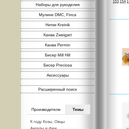
153
154
1
Наборы для рукоделия
Мулине DMC, Finca
Нитки Kreinik
Канва Zweigart
Канва Permin
Бисер Mill Hill
Бисер Preciosa
Аксессуары
Расширенный поиск
Производители
Темы
К году Козы, Овцы
Ангелы и феи