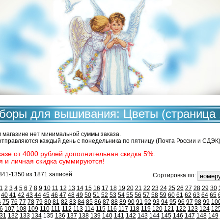
боры для вышивания: Цветы (страница 
 магазине нет минимальной суммы заказа.
отправляются каждый день с понедельника по пятницу (Почта России и СДЭК)
казе от 4000 рублей дополнительная скидка 5%.
я и личная скидка суммируются!
341-1350 из 1871 записей
Сортировка по:
1
2
3
4
5
6
7
8
9
10
11
12
13
14
15
16
17
18
19
20
21
22
23
24
25
26
27
28
29
30
40
41
42
43
44
45
46
47
48
49
50
51
52
53
54
55
56
57
58
59
60
61
62
63
64
65
4
75
76
77
78
79
80
81
82
83
84
85
86
87
88
89
90
91
92
93
94
95
96
97
98
99
10
6
107
108
109
110
111
112
113
114
115
116
117
118
119
120
121
122
123
124
12
31
132
133
134
135
136
137
138
139
140
141
142
143
144
145
146
147
148
149