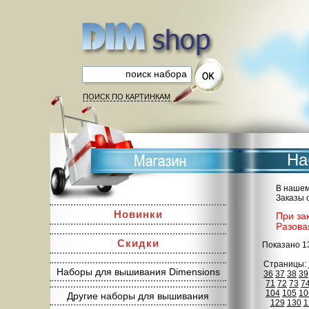
ПОИСК ПО КАРТИНКАМ
На
В нашем
Заказы 
Новинки
При за
Разова
Скидки
Показано 1
Страницы:
Наборы для вышивания Dimensions
36
37
38
39
71
72
73
7
104
105
10
Другие наборы для вышивания
129
130
1