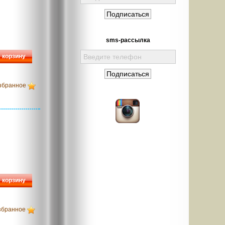
sms-рассылка
 корзину
збранное
 корзину
збранное