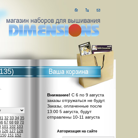
135)
.
Внимание!
С 6 по 9 августа
заказы отгружаться не будут.
Заказы, оплаченные после
13:00 5 августа, будут
отправлены 10-11 августа
31
32
33
34
35
66
67
68
69
70
0
101
102
103
5
126
127
128
Авторизация на сайте
150
151
152