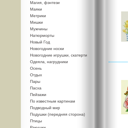
Магия, фэнтези
Маяки
Метрики
Мишки
Мужчины
Натюрморты
Новый Год
Новогодние носки
Новогодние игрушки, скатерти
Одеяла, нагрудники
Осень
Отдых
Пары
Пасха
Пейзажи
По известным картинам
Подводный мир
Подушки (передняя сторона)
Птицы
Ракушки