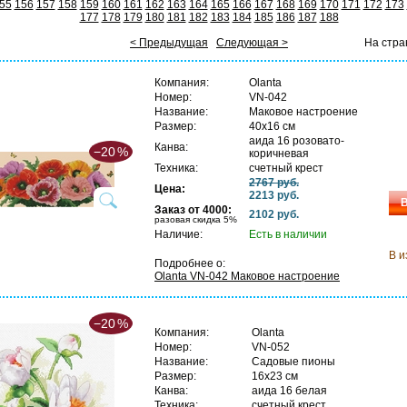
55
156
157
158
159
160
161
162
163
164
165
166
167
168
169
170
171
172
173
177
178
179
180
181
182
183
184
185
186
187
188
< Предыдущая
Следующая >
На стра
Компания:
Olanta
Номер:
VN-042
Название:
Маковое настроение
Размер:
40х16 см
аида 16 розовато-
Канва:
−20
%
коричневая
Техника:
счетный крест
2767 руб.
Цена:
2213 руб.
В
Заказ от 4000:
2102 руб.
разовая скидка 5%
Наличие:
Есть в наличии
В и
Подробнее о:
Olanta VN-042 Маковое настроение
−20
%
Компания:
Olanta
Номер:
VN-052
Название:
Садовые пионы
Размер:
16х23 см
Канва:
аида 16 белая
Техника:
счетный крест