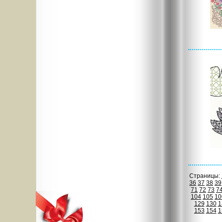
Страницы:
36
37
38
39
71
72
73
7
104
105
10
129
130
1
153
154
1