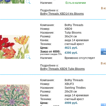
Наличие:
Есть в наличии
В и
Подробнее о:
Bothy Threads XBD14 Iris Blooms
Компания:
Bothy Threads
Номер:
XBD9
Название:
Tulip Blooms
Размер:
36х24 см
Канва:
аида 14 кремовая
Техника:
счетный крест
Цена:
4621 руб.
С
Заказ от 4000:
4390 руб.
п
разовая скидка 5%
Наличие:
Временно отсутствует
В и
Подробнее о:
Bothy Threads XBD9 Tulip Blooms
Компания:
Bothy Threads
Номер:
XBUF3
Название:
Swirling Thistles
Размер:
28х28 см
Канва:
аида 14 кремовая
Техника:
счетный крест
Цена:
4999 руб.
С