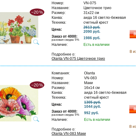
Номер:
VN-075
Название:
Цветочное трио
−20
%
Размер:
31х22 см
Канва:
аида 16 светло-бежевая
Техника:
счетный крест
2613 руб.
Цена:
2090 руб.
В
Заказ от 4000:
1986 руб.
разовая скидка 5%
Наличие:
Есть в наличии
В и
Подробнее о:
Olanta VN-075 Цветочное трио
Компания:
Olanta
Номер:
VN-083
Название:
Маки
−20
%
Размер:
16х14 см
Канва:
аида 16 светло-бежевая
Техника:
счетный крест
1305 руб.
Цена:
1044 руб.
В
Заказ от 4000:
992 руб.
разовая скидка 5%
Наличие:
Есть в наличии
В и
Подробнее о:
Olanta VN-083 Маки