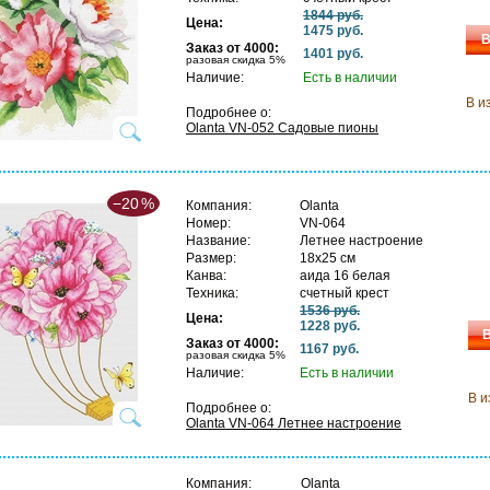
1844 руб.
Цена:
1475 руб.
В
Заказ от 4000:
1401 руб.
разовая скидка 5%
Наличие:
Есть в наличии
В и
Подробнее о:
Olanta VN-052 Садовые пионы
−20
%
Компания:
Olanta
Номер:
VN-064
Название:
Летнее настроение
Размер:
18х25 см
Канва:
аида 16 белая
Техника:
счетный крест
1536 руб.
Цена:
1228 руб.
В
Заказ от 4000:
1167 руб.
разовая скидка 5%
Наличие:
Есть в наличии
В и
Подробнее о:
Olanta VN-064 Летнее настроение
Компания:
Olanta