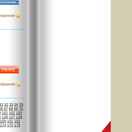
оступлении
збранное
 корзину
збранное
31
32
33
34
35
66
67
68
69
70
0
101
102
103
5
126
127
128
150
151
152
174
175
176