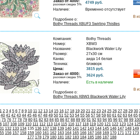
Заказ от 4000:
4749 руб.
п
разовая скидка 5%
Наличие:
Временно отсутствует
В и
Подробнее о:
Bothy Threads XBUF3 Swirling Thistles
Компания:
Bothy Threads
Номер:
XBW3
Название:
Blackwork Water Lily
Размер:
27х30 см
Канва:
аида 14 белая
Техника:
блэкворк
Цена:
3815 руб.
В
Заказ от 4000:
3624 руб.
разовая скидка 5%
Наличие:
Есть в наличии
В и
Подробнее о:
Bothy Threads XBW3 Blackwork Water Lily
1
2
3
4
5
6
7
8
9
10
11
12
13
14
15
16
17
18
19
20
21
22
23
24
25
26
27
28
29
30
40
41
42
43
44
45
46
47
48
49
50
51
52
53
54
55
56
57
58
59
60
61
62
63
64
65
4
75
76
77
78
79
80
81
82
83
84
85
86
87
88
89
90
91
92
93
94
95
96
97
98
99
10
6
107
108
109
110
111
112
113
114
115
116
117
118
119
120
121
122
123
124
12
31
132
133
134
135
136
137
138
139
140
141
142
143
144
145
146
147
148
149
55
156
157
158
159
160
161
162
163
164
165
166
167
168
169
170
171
172
173
177
178
179
180
181
182
183
184
185
186
187
188