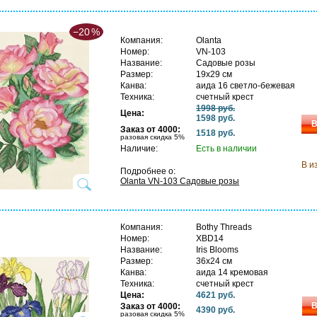
−20
%
Компания:
Olanta
Номер:
VN-103
Название:
Садовые розы
Размер:
19х29 см
Канва:
аида 16 светло-бежевая
Техника:
счетный крест
1998 руб.
Цена:
1598 руб.
В
Заказ от 4000:
1518 руб.
разовая скидка 5%
Наличие:
Есть в наличии
В и
Подробнее о:
Olanta VN-103 Садовые розы
Компания:
Bothy Threads
Номер:
XBD14
Название:
Iris Blooms
Размер:
36х24 см
Канва:
аида 14 кремовая
Техника:
счетный крест
Цена:
4621 руб.
В
Заказ от 4000:
4390 руб.
разовая скидка 5%