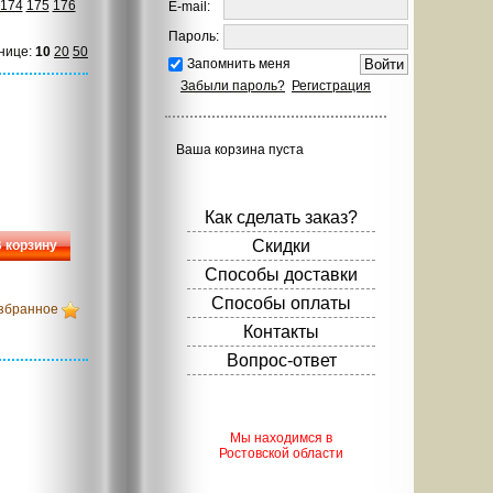
174
175
176
E-mail:
Пароль:
нице:
10
20
50
Запомнить меня
Забыли пароль?
Регистрация
Ваша корзина пуста
Как сделать заказ?
Скидки
 корзину
Способы доставки
Способы оплаты
збранное
Контакты
Вопрос-ответ
Мы находимся в
Ростовской области