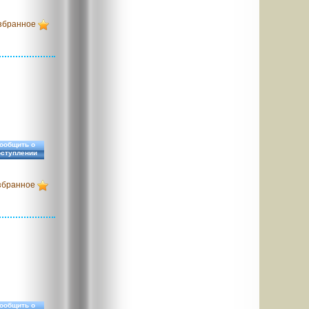
збранное
ообщить о
оступлении
збранное
ообщить о