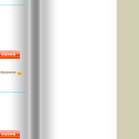
 корзину
збранное
 корзину