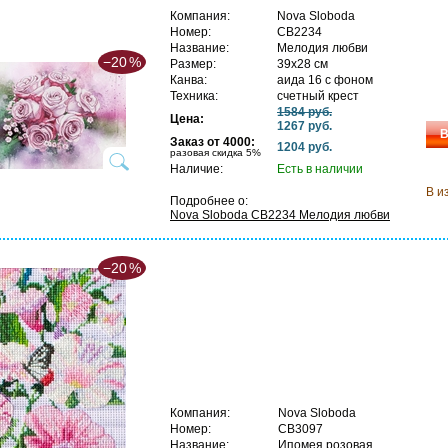
Компания:
Nova Sloboda
Номер:
СВ2234
Название:
Мелодия любви
−20
%
Размер:
39х28 см
Канва:
аида 16 с фоном
Техника:
счетный крест
1584 руб.
Цена:
1267 руб.
В
Заказ от 4000:
1204 руб.
разовая скидка 5%
Наличие:
Есть в наличии
В и
Подробнее о:
Nova Sloboda СВ2234 Мелодия любви
−20
%
Компания:
Nova Sloboda
Номер:
СВ3097
Название:
Ипомея розовая