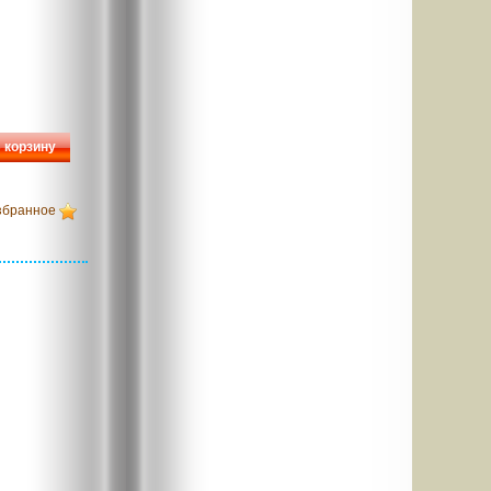
 корзину
збранное