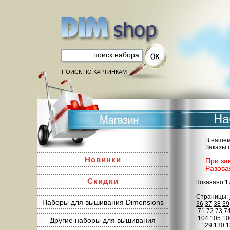
ПОИСК ПО КАРТИНКАМ
На
В нашем
Заказы 
Новинки
При за
Разова
Скидки
Показано 1
Страницы:
Наборы для вышивания Dimensions
36
37
38
39
71
72
73
7
104
105
10
Другие наборы для вышивания
129
130
1