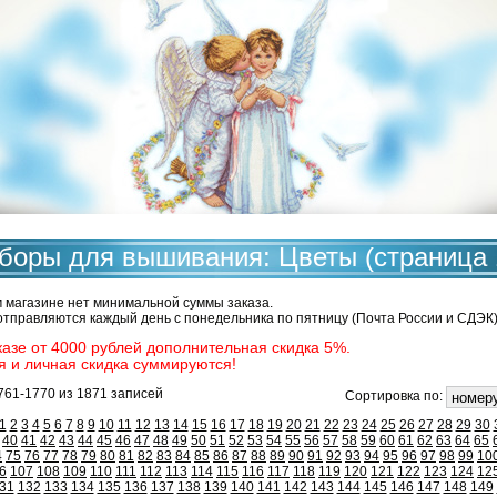
боры для вышивания: Цветы (страница 
 магазине нет минимальной суммы заказа.
отправляются каждый день с понедельника по пятницу (Почта России и СДЭК)
казе от 4000 рублей дополнительная скидка 5%.
я и личная скидка суммируются!
761-1770 из 1871 записей
Сортировка по:
1
2
3
4
5
6
7
8
9
10
11
12
13
14
15
16
17
18
19
20
21
22
23
24
25
26
27
28
29
30
40
41
42
43
44
45
46
47
48
49
50
51
52
53
54
55
56
57
58
59
60
61
62
63
64
65
4
75
76
77
78
79
80
81
82
83
84
85
86
87
88
89
90
91
92
93
94
95
96
97
98
99
10
6
107
108
109
110
111
112
113
114
115
116
117
118
119
120
121
122
123
124
12
31
132
133
134
135
136
137
138
139
140
141
142
143
144
145
146
147
148
149