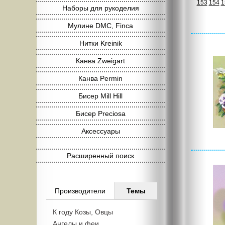
153
154
1
Наборы для рукоделия
Мулине DMC, Finca
Нитки Kreinik
Канва Zweigart
Канва Permin
Бисер Mill Hill
Бисер Preciosa
Аксессуары
Расширенный поиск
Производители
Темы
К году Козы, Овцы
Ангелы и феи