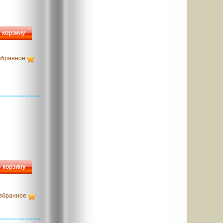
 корзину
збранное
 корзину
збранное