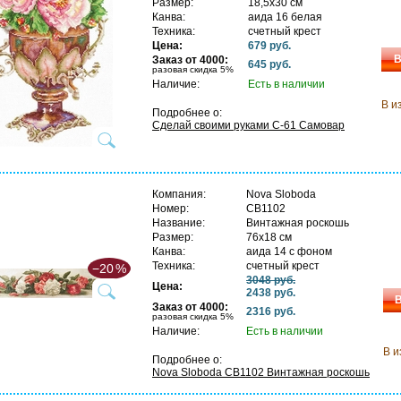
Размер:
18,5х30 см
Канва:
аида 16 белая
Техника:
счетный крест
Цена:
679 руб.
В
Заказ от 4000:
645 руб.
разовая скидка 5%
Наличие:
Есть в наличии
В и
Подробнее о:
Сделай своими руками С-61 Самовар
Компания:
Nova Sloboda
Номер:
СВ1102
Название:
Винтажная роскошь
Размер:
76х18 см
Канва:
аида 14 с фоном
Техника:
счетный крест
−20
%
3048 руб.
Цена:
2438 руб.
В
Заказ от 4000:
2316 руб.
разовая скидка 5%
Наличие:
Есть в наличии
В и
Подробнее о:
Nova Sloboda СВ1102 Винтажная роскошь