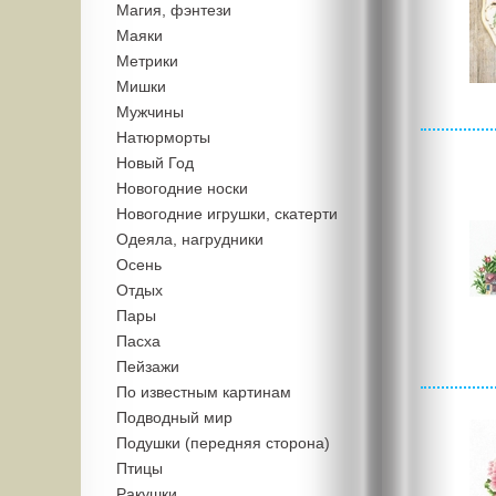
Магия, фэнтези
Маяки
Метрики
Мишки
Мужчины
Натюрморты
Новый Год
Новогодние носки
Новогодние игрушки, скатерти
Одеяла, нагрудники
Осень
Отдых
Пары
Пасха
Пейзажи
По известным картинам
Подводный мир
Подушки (передняя сторона)
Птицы
Ракушки