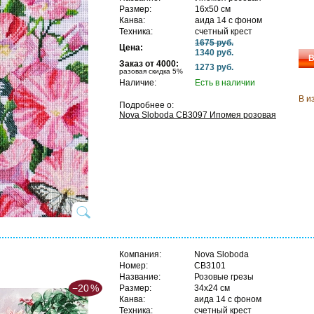
Размер:
16х50 см
Канва:
аида 14 с фоном
Техника:
счетный крест
1675 руб.
Цена:
1340 руб.
В
Заказ от 4000:
1273 руб.
разовая скидка 5%
Наличие:
Есть в наличии
В и
Подробнее о:
Nova Sloboda СВ3097 Ипомея розовая
Компания:
Nova Sloboda
Номер:
СВ3101
Название:
Розовые грезы
−20
%
Размер:
34х24 см
Канва:
аида 14 с фоном
Техника:
счетный крест