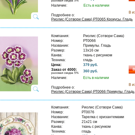
разовая скидка 5%
Наличие:
Есть в наличии
В и
Подробнее о:
Риолис (Сотвори Сама) РТ0065 Крокусы. Гладь
Компания:
Риолис (Сотвори Сама)
Номер:
РТ0066
Название:
Примулы. Гладь
Размер:
13х16 см
Канва:
ткань с рисунком
Техника:
гладь
Цена:
379 руб.
В
Заказ от 4000:
360 руб.
разовая скидка 5%
Наличие:
Есть в наличии
В и
Подробнее о:
Риолис (Сотвори Сама) РТ0066 Примулы. Гладь
Компания:
Риолис (Сотвори Сама)
Номер:
РТ0076
Название:
Тарелка с хризантемами
Размер:
21х21 см
Канва:
ткань с рисунком
Техника:
гладь