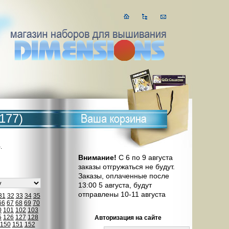
177)
.
Внимание!
С 6 по 9 августа
заказы отгружаться не будут.
Заказы, оплаченные после
13:00 5 августа, будут
отправлены 10-11 августа
31
32
33
34
35
66
67
68
69
70
0
101
102
103
5
126
127
128
Авторизация на сайте
150
151
152