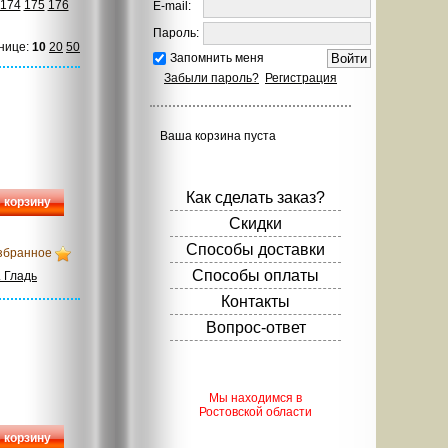
174
175
176
E-mail:
Пароль:
нице:
10
20
50
Запомнить меня
Забыли пароль?
Регистрация
Ваша корзина пуста
Как сделать заказ?
 корзину
Скидки
Способы доставки
збранное
Способы оплаты
 Гладь
Контакты
Вопрос-ответ
Мы находимся в
Ростовской области
 корзину