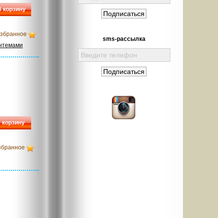
В корзину
избранное
sms-рассылка
антемами
 корзину
збранное