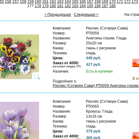
55
156
157
158
159
160
161
162
163
164
165
166
167
168
169
170
171
172
173
177
178
179
180
181
182
183
184
185
186
187
188
< Предыдущая
Следующая >
На стра
Компания:
Риолис (Сотвори Сама)
Номер:
РТ0059
Название:
Анютины глазки. Гладь
Размер:
20х20 см
Канва:
ткань с рисунком
Техника:
гладь
Цена:
449 руб.
В
Заказ от 4000:
427 руб.
разовая скидка 5%
Наличие:
Есть в наличии
В и
Подробнее о:
Риолис (Сотвори Сама) РТ0059 Анютины глазки.
Компания:
Риолис (Сотвори Сама)
Номер:
РТ0065
Название:
Крокусы. Гладь
Размер:
13х16 см
Канва:
ткань с рисунком
Техника:
гладь
Цена:
379 руб.
В
Заказ от 4000:
360 руб.