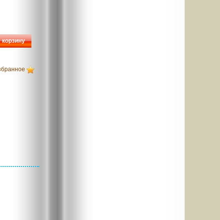
 корзину
збранное