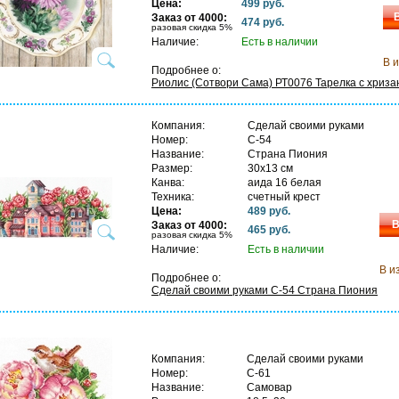
Цена:
499 руб.
Заказ от 4000:
474 руб.
разовая скидка 5%
Наличие:
Есть в наличии
В 
Подробнее о:
Риолис (Сотвори Сама) РТ0076 Тарелка с хриз
Компания:
Сделай своими руками
Номер:
С-54
Название:
Страна Пиония
Размер:
30х13 см
Канва:
аида 16 белая
Техника:
счетный крест
Цена:
489 руб.
В
Заказ от 4000:
465 руб.
разовая скидка 5%
Наличие:
Есть в наличии
В и
Подробнее о:
Сделай своими руками С-54 Страна Пиония
Компания:
Сделай своими руками
Номер:
С-61
Название:
Самовар