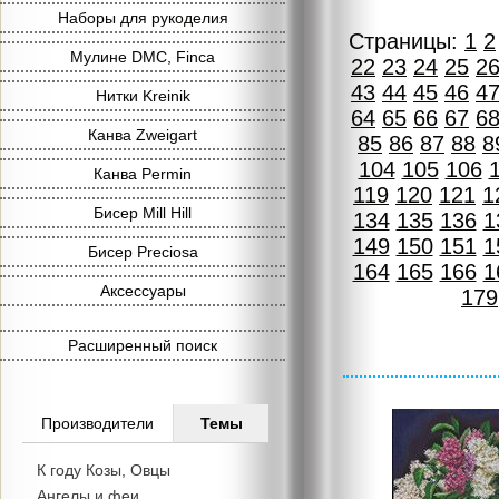
Наборы для рукоделия
Страницы:
1
2
Мулине DMC, Finca
22
23
24
25
2
43
44
45
46
4
Нитки Kreinik
64
65
66
67
6
Канва Zweigart
85
86
87
88
8
104
105
106
Канва Permin
119
120
121
1
Бисер Mill Hill
134
135
136
1
149
150
151
1
Бисер Preciosa
164
165
166
1
Аксессуары
179
Расширенный поиск
Производители
Темы
К году Козы, Овцы
Ангелы и феи