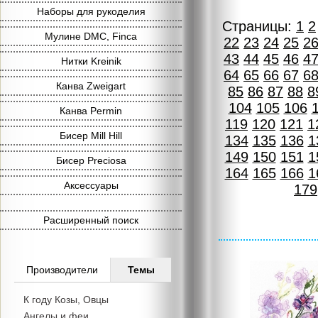
Наборы для рукоделия
Страницы:
1
2
Мулине DMC, Finca
22
23
24
25
2
43
44
45
46
4
Нитки Kreinik
64
65
66
67
6
Канва Zweigart
85
86
87
88
8
104
105
106
Канва Permin
119
120
121
1
Бисер Mill Hill
134
135
136
1
149
150
151
1
Бисер Preciosa
164
165
166
1
Аксессуары
179
Расширенный поиск
Производители
Темы
К году Козы, Овцы
Ангелы и феи