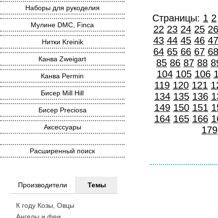
Наборы для рукоделия
Страницы:
1
2
Мулине DMC, Finca
22
23
24
25
2
43
44
45
46
4
Нитки Kreinik
64
65
66
67
6
Канва Zweigart
85
86
87
88
8
104
105
106
Канва Permin
119
120
121
1
Бисер Mill Hill
134
135
136
1
149
150
151
1
Бисер Preciosa
164
165
166
1
Аксессуары
179
Расширенный поиск
Производители
Темы
К году Козы, Овцы
Ангелы и феи