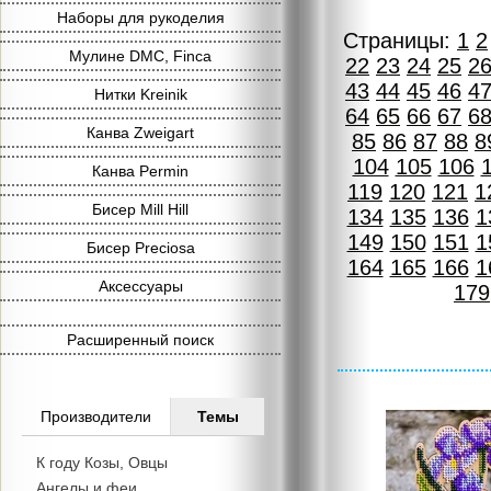
Наборы для рукоделия
Страницы:
1
2
Мулине DMC, Finca
22
23
24
25
2
43
44
45
46
4
Нитки Kreinik
64
65
66
67
6
Канва Zweigart
85
86
87
88
8
104
105
106
Канва Permin
119
120
121
1
Бисер Mill Hill
134
135
136
1
149
150
151
1
Бисер Preciosa
164
165
166
1
Аксессуары
179
Расширенный поиск
Производители
Темы
К году Козы, Овцы
Ангелы и феи