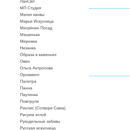
ЛанСвiт
МП Студия
Магия канвы
Марья Искусница
Матрёнин Посад
Машенька
Мережка
Низанка
Образа в каменьях
Овен
Ольга Антропова
Орнамент
Палитра
Панна
Паутинка
Повiтруля
Риолис (Сотвори Сама)
Рисуем иглой
Рукодельные забавы
Русская искусница