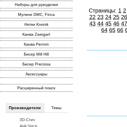
Наборы для рукоделия
Страницы:
1
2
Мулине DMC, Finca
22
23
24
25
2
43
44
45
46
4
Нитки Kreinik
64
65
66
Канва Zweigart
Канва Permin
Бисер Mill Hill
Бисер Preciosa
Аксессуары
Расширенный поиск
Производители
Темы
3D-Стич
AVA Stitch