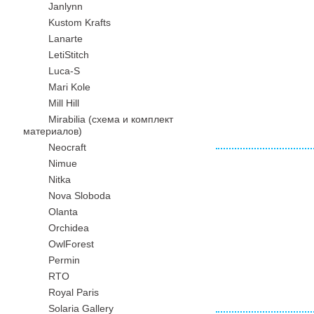
Janlynn
Kustom Krafts
Lanarte
LetiStitch
Luca-S
Mari Kole
Mill Hill
Mirabilia (схема и комплект
материалов)
Neocraft
Nimue
Nitka
Nova Sloboda
Olanta
Orchidea
OwlForest
Permin
RTO
Royal Paris
Solaria Gallery