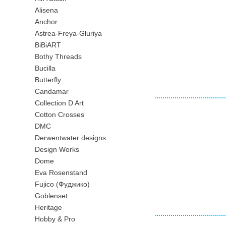
Alisena
Anchor
Astrea-Freya-Gluriya
BiBiART
Bothy Threads
Bucilla
Butterfly
Candamar
Collection D Art
Cotton Crosses
DMC
Derwentwater designs
Design Works
Dome
Eva Rosenstand
Fujico (Фуджико)
Goblenset
Heritage
Hobby & Pro