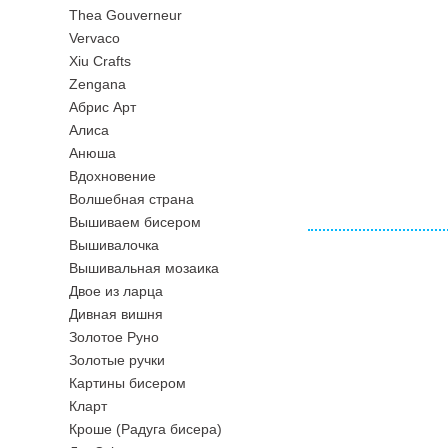
Thea Gouverneur
Vervaco
Xiu Crafts
Zengana
Абрис Арт
Алиса
Анюша
Вдохновение
Волшебная страна
Вышиваем бисером
Вышивалочка
Вышивальная мозаика
Двое из ларца
Дивная вишня
Золотое Руно
Золотые ручки
Картины бисером
Кларт
Кроше (Радуга бисера)