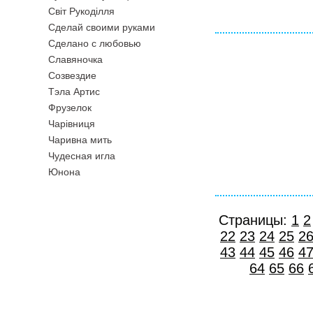
Свiт Рукодiлля
Сделай своими руками
Сделано с любовью
Славяночка
Созвездие
Тэла Артис
Фрузелок
Чарiвниця
Чаривна мить
Чудесная игла
Юнона
Страницы:
1
2
22
23
24
25
2
43
44
45
46
4
64
65
66