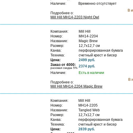
Наличие:
Временно отсутствует
В 
Подробнее о:
Mill Hill MH14-2203 Night Owl
Компания:
Mill Hill
Номер:
MH14-2204
Название:
Magic Brew
Размер:
12,7х12,7 см
Канва:
перфорированная бумага
Техника:
счетный крест и бисер
Цена:
2499 руб.
Заказ от 4000:
2374 руб.
разовая скидка 5%
Наличие:
Есть в наличии
В 
Подробнее о:
Mill Hill MH14-2204 Magic Brew
Компания:
Mill Hill
Номер:
MH14-2205
Название:
Tangled Web
Размер:
12,7х12,7 см
Канва:
перфорированная бумага
Техника:
счетный крест и бисер
Цена:
2839 руб.
С