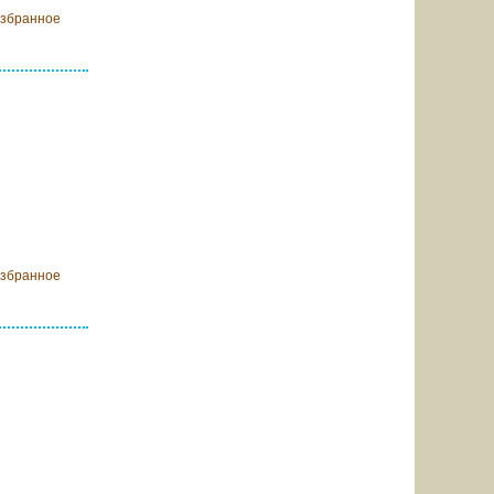
избранное
ообщить о
оступлении
избранное
ообщить о
оступлении