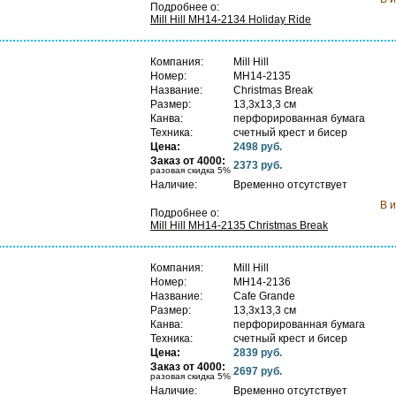
Подробнее о:
Mill Hill MH14-2134 Holiday Ride
Компания:
Mill Hill
Номер:
MH14-2135
Название:
Christmas Break
Размер:
13,3х13,3 см
Канва:
перфорированная бумага
Техника:
счетный крест и бисер
Цена:
2498 руб.
С
Заказ от 4000:
2373 руб.
п
разовая скидка 5%
Наличие:
Временно отсутствует
В 
Подробнее о:
Mill Hill MH14-2135 Christmas Break
Компания:
Mill Hill
Номер:
MH14-2136
Название:
Cafe Grande
Размер:
13,3х13,3 см
Канва:
перфорированная бумага
Техника:
счетный крест и бисер
Цена:
2839 руб.
С
Заказ от 4000:
2697 руб.
п
разовая скидка 5%
Наличие:
Временно отсутствует