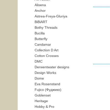
Alisena
Anchor
Astrea-Freya-Gluriya
BiBiART
Bothy Threads
Bucilla
Butterfly
Candamar
Collection D Art
Cotton Crosses
DMC
Derwentwater designs
Design Works
Dome
Eva Rosenstand
Fujico (Фуджико)
Goblenset
Heritage
Hobby & Pro