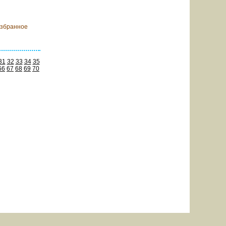
оступлении
избранное
31
32
33
34
35
66
67
68
69
70