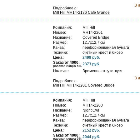
В 
Подробнее о:
Mill Hill MH14-2136 Cafe Grande
Компания:
Mill Hill
Номер:
MH14-2201
Название:
Covered Bridge
Размер:
12,7х12,7 см
Канва:
перфорированная бумага
Техника:
счетный крест и бисер
Цена:
2498 руб.
С
Заказ от 4000:
2373 руб.
п
разовая скидка 5%
Наличие:
Временно отсутствует
В 
Подробнее о:
Mill Hill MH14-2201 Covered Bridge
Компания:
Mill Hill
Номер:
MH14-2203
Название:
Night Owl
Размер:
12,7х12,7 см
Канва:
перфорированная бумага
Техника:
счетный крест и бисер
Цена:
2152 руб.
С
Заказ от 4000:
2044 руб.
п
разовая скидка 5%