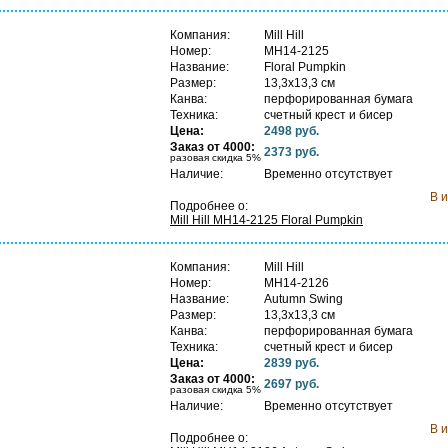
Компания:
Mill Hill
Номер:
MH14-2125
Название:
Floral Pumpkin
Размер:
13,3х13,3 см
Канва:
перфорированная бумага
Техника:
счетный крест и бисер
Цена:
2498 руб.
С
Заказ от 4000:
2373 руб.
п
разовая скидка 5%
Наличие:
Временно отсутствует
В 
Подробнее о:
Mill Hill MH14-2125 Floral Pumpkin
Компания:
Mill Hill
Номер:
MH14-2126
Название:
Autumn Swing
Размер:
13,3х13,3 см
Канва:
перфорированная бумага
Техника:
счетный крест и бисер
Цена:
2839 руб.
С
Заказ от 4000:
2697 руб.
п
разовая скидка 5%
Наличие:
Временно отсутствует
В 
Подробнее о: