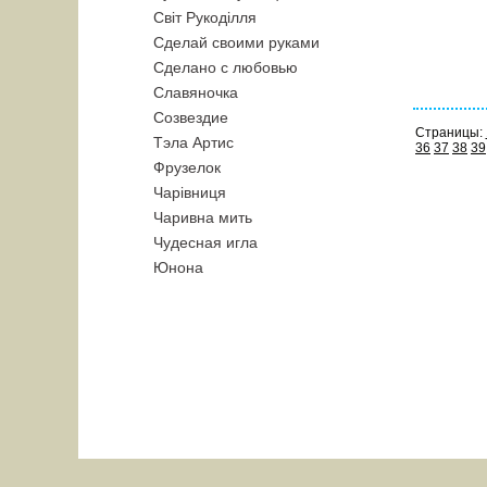
Свiт Рукодiлля
Сделай своими руками
Сделано с любовью
Славяночка
Созвездие
Страницы:
Тэла Артис
36
37
38
39
Фрузелок
Чарiвниця
Чаривна мить
Чудесная игла
Юнона