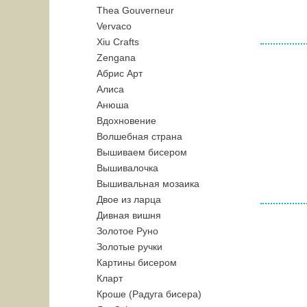
Thea Gouverneur
Vervaco
Xiu Crafts
Zengana
Абрис Арт
Алиса
Анюша
Вдохновение
Волшебная страна
Вышиваем бисером
Вышивалочка
Вышивальная мозаика
Двое из ларца
Дивная вишня
Золотое Руно
Золотые ручки
Картины бисером
Кларт
Кроше (Радуга бисера)