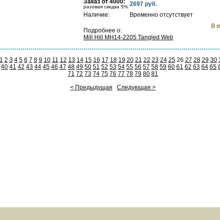
Заказ от 4000:
2697 руб.
п
разовая скидка 5%
Наличие:
Временно отсутствует
В 
Подробнее о:
Mill Hill MH14-2205 Tangled Web
1
2
3
4
5
6
7
8
9
10
11
12
13
14
15
16
17
18
19
20
21
22
23
24
25
26
27
28
29
30
40
41
42
43
44
45
46
47
48
49
50
51
52
53
54
55
56
57
58
59
60
61
62
63
64
65
71
72
73
74
75
76
77
78
79
80
81
< Предыдущая
Следующая >