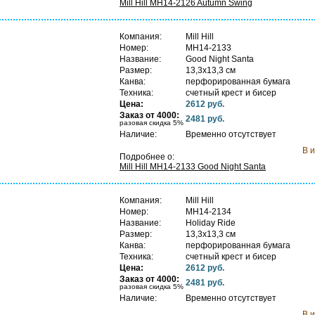
Mill Hill MH14-2126 Autumn Swing
Компания:
Mill Hill
Номер:
MH14-2133
Название:
Good Night Santa
Размер:
13,3х13,3 см
Канва:
перфорированная бумага
Техника:
счетный крест и бисер
Цена:
2612 руб.
С
Заказ от 4000:
2481 руб.
п
разовая скидка 5%
Наличие:
Временно отсутствует
В 
Подробнее о:
Mill Hill MH14-2133 Good Night Santa
Компания:
Mill Hill
Номер:
MH14-2134
Название:
Holiday Ride
Размер:
13,3х13,3 см
Канва:
перфорированная бумага
Техника:
счетный крест и бисер
Цена:
2612 руб.
С
Заказ от 4000:
2481 руб.
п
разовая скидка 5%
Наличие:
Временно отсутствует
В 