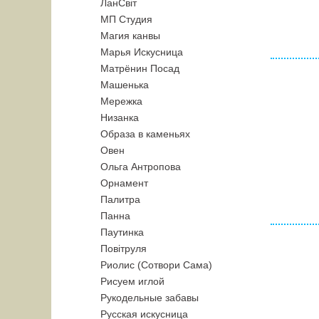
ЛанСвiт
МП Студия
Магия канвы
Марья Искусница
Матрёнин Посад
Машенька
Мережка
Низанка
Образа в каменьях
Овен
Ольга Антропова
Орнамент
Палитра
Панна
Паутинка
Повiтруля
Риолис (Сотвори Сама)
Рисуем иглой
Рукодельные забавы
Русская искусница