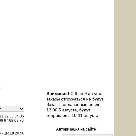
 26)
.
Внимание!
С 6 по 9 августа
заказы отгружаться не будут.
Заказы, оплаченные после
13:00 5 августа, будут
отправлены 10-11 августа
31
32
33
34
35
66
67
68
69
70
Авторизация на сайте
нице:
10
20
50