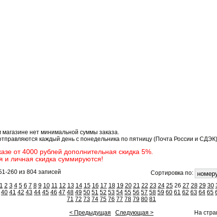
боры для вышивания Mill Hill (страница
 магазине нет минимальной суммы заказа.
отправляются каждый день с понедельника по пятницу (Почта России и СДЭК)
казе от 4000 рублей дополнительная скидка 5%.
я и личная скидка суммируются!
51-260 из 804 записей
Сортировка по:
1
2
3
4
5
6
7
8
9
10
11
12
13
14
15
16
17
18
19
20
21
22
23
24
25
26
27
28
29
30
40
41
42
43
44
45
46
47
48
49
50
51
52
53
54
55
56
57
58
59
60
61
62
63
64
65
71
72
73
74
75
76
77
78
79
80
81
< Предыдущая
Следующая >
На стра