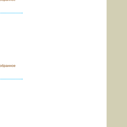
ообщить о
оступлении
избранное
ообщить о
оступлении