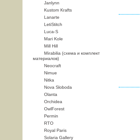
Janlynn
Kustom Krafts
Lanarte
LetiStitch
Luca-S
Mari Kole
Mill Hill
Mirabilia (схема и комплект
материалов)
Neocraft
Nimue
Nitka
Nova Sloboda
Olanta
Orchidea
OwlForest
Permin
RTO
Royal Paris
Solaria Gallery