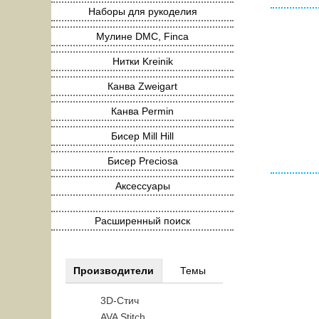
Наборы для рукоделия
Мулине DMC, Finca
Нитки Kreinik
Канва Zweigart
Канва Permin
Бисер Mill Hill
Бисер Preciosa
Аксессуары
Расширенный поиск
Производители
Темы
3D-Стич
AVA Stitch