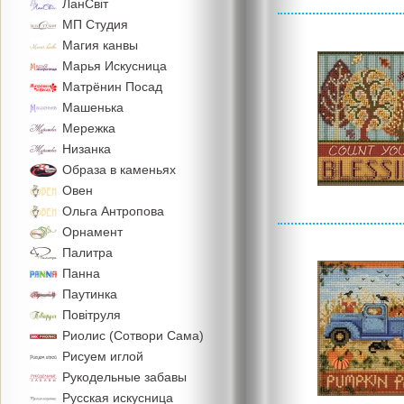
ЛанСвiт
МП Студия
Магия канвы
Марья Искусница
Матрёнин Посад
Машенька
Мережка
Низанка
Образа в каменьях
Овен
Ольга Антропова
Орнамент
Палитра
Панна
Паутинка
Повiтруля
Риолис (Сотвори Сама)
Рисуем иглой
Рукодельные забавы
Русская искусница