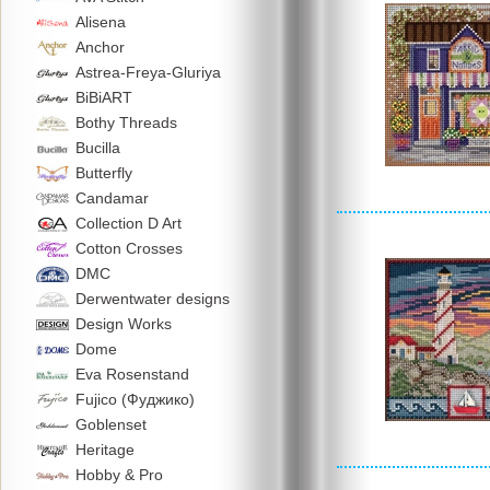
Alisena
Anchor
Astrea-Freya-Gluriya
BiBiART
Bothy Threads
Bucilla
Butterfly
Candamar
Collection D Art
Cotton Crosses
DMC
Derwentwater designs
Design Works
Dome
Eva Rosenstand
Fujico (Фуджико)
Goblenset
Heritage
Hobby & Pro