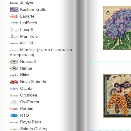
Janlynn
Kustom Krafts
Lanarte
LetiStitch
Luca-S
Mari Kole
Mill Hill
Mirabilia (схема и комплект
материалов)
Neocraft
Nimue
Nitka
Nova Sloboda
Olanta
Orchidea
OwlForest
Permin
RTO
Royal Paris
Solaria Gallery