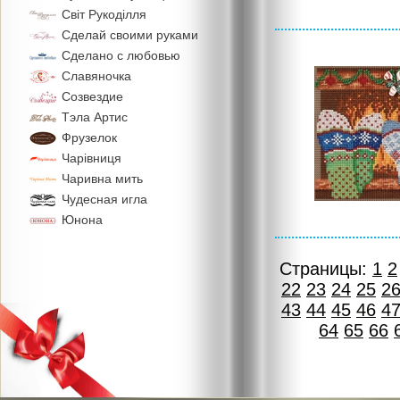
Свiт Рукодiлля
Сделай своими руками
Сделано с любовью
Славяночка
Созвездие
Тэла Артис
Фрузелок
Чарiвниця
Чаривна мить
Чудесная игла
Юнона
Страницы:
1
2
22
23
24
25
2
43
44
45
46
4
64
65
66