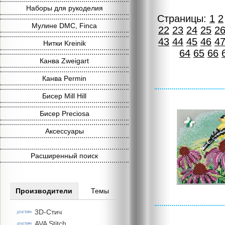
Наборы для рукоделия
Страницы:
1
2
Мулине DMC, Finca
22
23
24
25
2
43
44
45
46
4
Нитки Kreinik
64
65
66
Канва Zweigart
Канва Permin
Бисер Mill Hill
Бисер Preciosa
Аксессуары
Расширенный поиск
Производители
Темы
3D-Стич
AVA Stitch