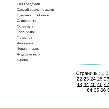
Свiт Рукодiлля
Сделай своими руками
Сделано с любовью
Славяночка
Созвездие
Тэла Артис
Фрузелок
Чарiвниця
Чаривна мить
Чудесная игла
Юнона
Страницы:
1
2
22
23
24
25
2
43
44
45
46
4
64
65
66