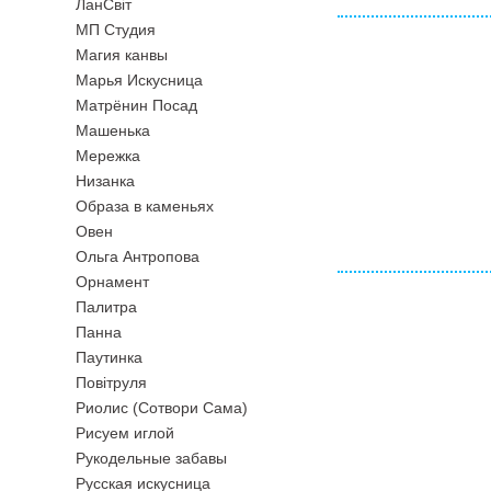
ЛанСвiт
МП Студия
Магия канвы
Марья Искусница
Матрёнин Посад
Машенька
Мережка
Низанка
Образа в каменьях
Овен
Ольга Антропова
Орнамент
Палитра
Панна
Паутинка
Повiтруля
Риолис (Сотвори Сама)
Рисуем иглой
Рукодельные забавы
Русская искусница