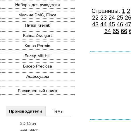
Наборы для рукоделия
Страницы:
1
2
Мулине DMC, Finca
22
23
24
25
2
43
44
45
46
4
Нитки Kreinik
64
65
66
Канва Zweigart
Канва Permin
Бисер Mill Hill
Бисер Preciosa
Аксессуары
Расширенный поиск
Производители
Темы
3D-Стич
AVA Stitch