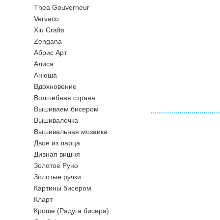
Thea Gouverneur
Vervaco
Xiu Crafts
Zengana
Абрис Арт
Алиса
Анюша
Вдохновение
Волшебная страна
Вышиваем бисером
Вышивалочка
Вышивальная мозаика
Двое из ларца
Дивная вишня
Золотое Руно
Золотые ручки
Картины бисером
Кларт
Кроше (Радуга бисера)