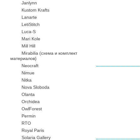
Janlynn
Kustom Krafts
Lanarte
LetiStitch
Luca-S
Mari Kole
Mill Hill
Mirabilia (схема и комплект
материалов)
Neocraft
Nimue
Nitka
Nova Sloboda
Olanta
Orchidea
OwlForest
Permin
RTO
Royal Paris
Solaria Gallery