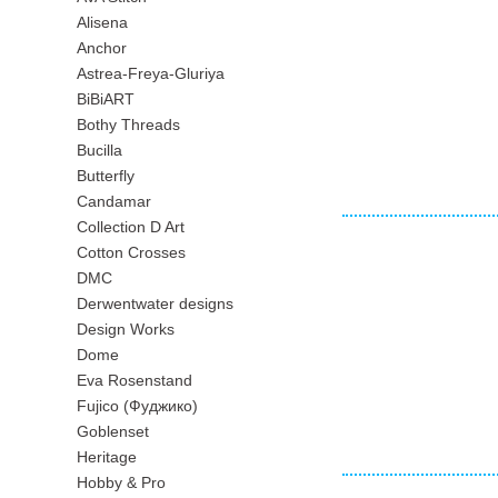
Alisena
Anchor
Astrea-Freya-Gluriya
BiBiART
Bothy Threads
Bucilla
Butterfly
Candamar
Collection D Art
Cotton Crosses
DMC
Derwentwater designs
Design Works
Dome
Eva Rosenstand
Fujico (Фуджико)
Goblenset
Heritage
Hobby & Pro