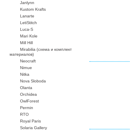
Janlynn
Kustom Krafts
Lanarte
LetiStitch
Luca-S
Mari Kole
Mill Hill
Mirabilia (схема и комплект
материалов)
Neocraft
Nimue
Nitka
Nova Sloboda
Olanta
Orchidea
OwlForest
Permin
RTO
Royal Paris
Solaria Gallery