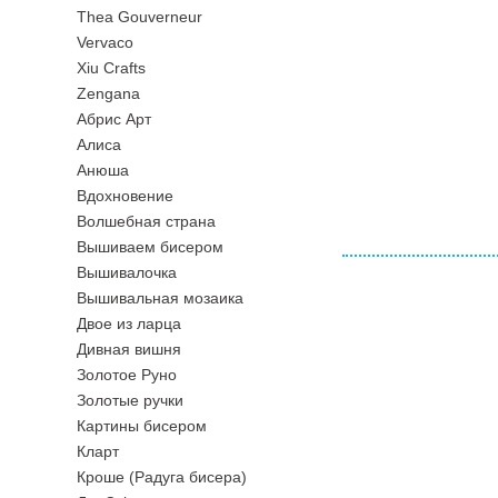
Thea Gouverneur
Vervaco
Xiu Crafts
Zengana
Абрис Арт
Алиса
Анюша
Вдохновение
Волшебная страна
Вышиваем бисером
Вышивалочка
Вышивальная мозаика
Двое из ларца
Дивная вишня
Золотое Руно
Золотые ручки
Картины бисером
Кларт
Кроше (Радуга бисера)