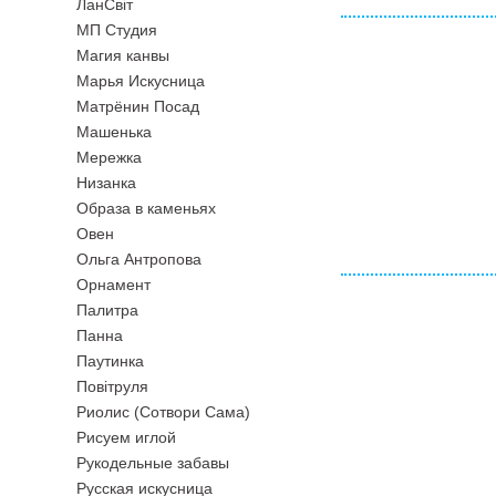
ЛанСвiт
МП Студия
Магия канвы
Марья Искусница
Матрёнин Посад
Машенька
Мережка
Низанка
Образа в каменьях
Овен
Ольга Антропова
Орнамент
Палитра
Панна
Паутинка
Повiтруля
Риолис (Сотвори Сама)
Рисуем иглой
Рукодельные забавы
Русская искусница