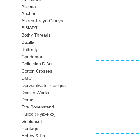
Alisena
Anchor
Astrea-Freya-Gluriya
BiBiART
Bothy Threads
Bucilla
Butterfly
Candamar
Collection D Art
Cotton Crosses
DMC
Derwentwater designs
Design Works
Dome
Eva Rosenstand
Fujico (Фуджико)
Goblenset
Heritage
Hobby & Pro