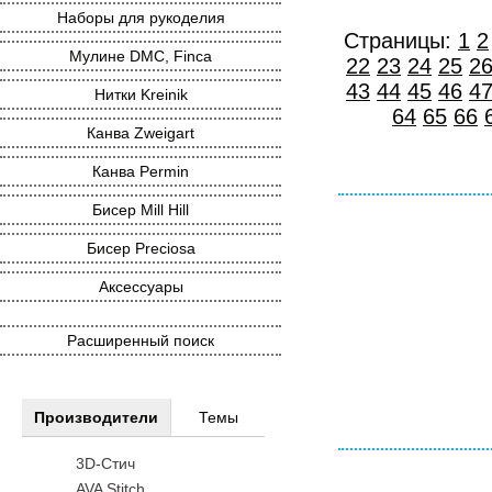
Наборы для рукоделия
Страницы:
1
2
Мулине DMC, Finca
22
23
24
25
2
43
44
45
46
4
Нитки Kreinik
64
65
66
Канва Zweigart
Канва Permin
Бисер Mill Hill
Бисер Preciosa
Аксессуары
Расширенный поиск
Производители
Темы
3D-Стич
AVA Stitch