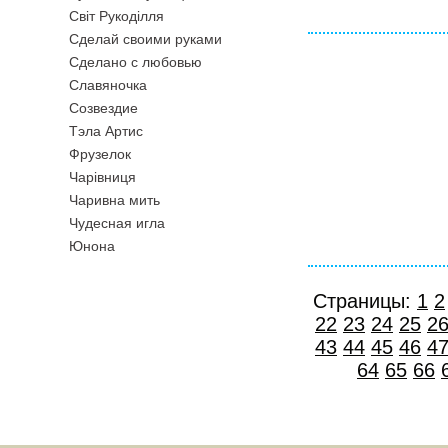
Свiт Рукодiлля
Сделай своими руками
Сделано с любовью
Славяночка
Созвездие
Тэла Артис
Фрузелок
Чарiвниця
Чаривна мить
Чудесная игла
Юнона
Страницы:
1
2
22
23
24
25
2
43
44
45
46
4
64
65
66