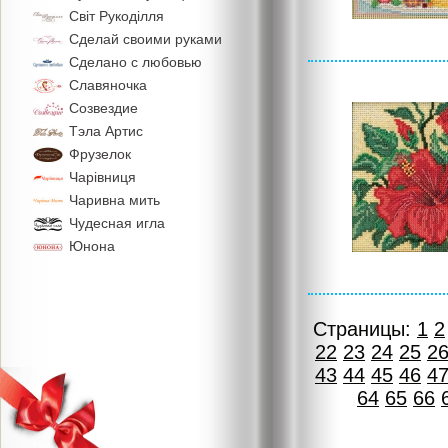
Свiт Рукодiлля
Сделай своими руками
Сделано с любовью
Славяночка
Созвездие
Тэла Артис
Фрузелок
Чарiвниця
Чаривна мить
Чудесная игла
Юнона
Страницы:
1
2
22
23
24
25
2
43
44
45
46
4
64
65
66