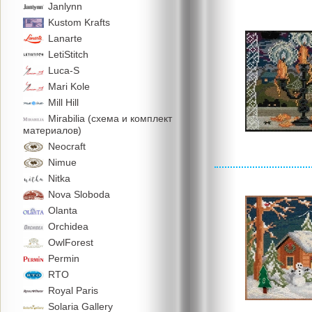
Janlynn
Kustom Krafts
Lanarte
LetiStitch
Luca-S
Mari Kole
Mill Hill
Mirabilia (схема и комплект
материалов)
Neocraft
Nimue
Nitka
Nova Sloboda
Olanta
Orchidea
OwlForest
Permin
RTO
Royal Paris
Solaria Gallery