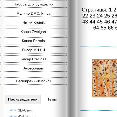
Наборы для рукоделия
Страницы:
1
2
Мулине DMC, Finca
22
23
24
25
2
43
44
45
46
4
Нитки Kreinik
64
65
66
Канва Zweigart
Канва Permin
Бисер Mill Hill
Бисер Preciosa
Аксессуары
Расширенный поиск
Производители
Темы
3D-Стич
AVA Stitch