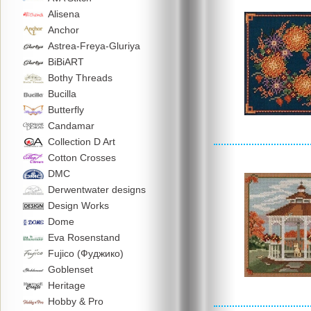
Alisena
Anchor
Astrea-Freya-Gluriya
BiBiART
Bothy Threads
Bucilla
Butterfly
Candamar
Collection D Art
Cotton Crosses
DMC
Derwentwater designs
Design Works
Dome
Eva Rosenstand
Fujico (Фуджико)
Goblenset
Heritage
Hobby & Pro