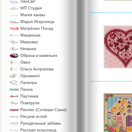
ЛанСвiт
МП Студия
Магия канвы
Марья Искусница
Матрёнин Посад
Машенька
Мережка
Низанка
Образа в каменьях
Овен
Ольга Антропова
Орнамент
Палитра
Панна
Паутинка
Повiтруля
Риолис (Сотвори Сама)
Рисуем иглой
Рукодельные забавы
Русская искусница