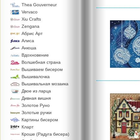
Thea Gouverneur
Vervaco
Xiu Crafts
Zengana
Абрис Арт
Алиса
Анюша
Вдохновение
Волшебная страна
Вышиваем бисером
Вышивалочка
Вышивальная мозаика
Двое из ларца
Дивная вишня
Золотое Руно
Золотые ручки
Картины бисером
Кларт
Кроше (Радуга бисера)