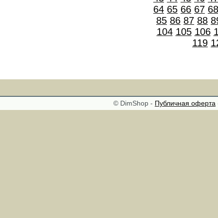
64
65
66
67
6
85
86
87
88
8
104
105
106
119
1
© DimShop -
Публичная оферта