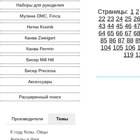
Наборы для рукоделия
Страницы:
1
2
Мулине DMC, Finca
22
23
24
25
2
43
44
45
46
4
Нитки Kreinik
64
65
66
67
6
Канва Zweigart
85
86
87
88
8
104
105
106
Канва Permin
119
1
Бисер Mill Hill
Бисер Preciosa
Аксессуары
Расширенный поиск
Производители
Темы
К году Козы, Овцы
Ангелы и феи