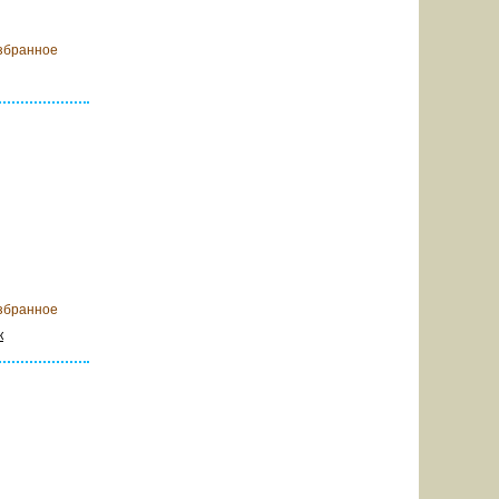
збранное
 корзину
збранное
к