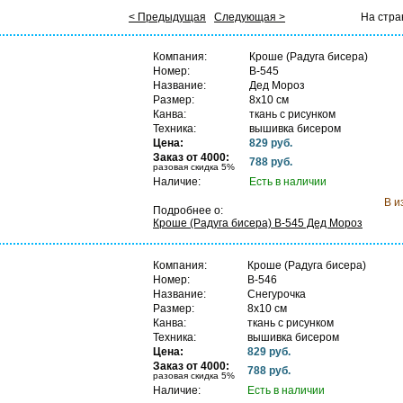
< Предыдущая
Следующая >
На стра
Компания:
Кроше (Радуга бисера)
Номер:
B-545
Название:
Дед Мороз
Размер:
8х10 см
Канва:
ткань с рисунком
Техника:
вышивка бисером
Цена:
829 руб.
В
Заказ от 4000:
788 руб.
разовая скидка 5%
Наличие:
Есть в наличии
В и
Подробнее о:
Кроше (Радуга бисера) B-545 Дед Мороз
Компания:
Кроше (Радуга бисера)
Номер:
B-546
Название:
Снегурочка
Размер:
8х10 см
Канва:
ткань с рисунком
Техника:
вышивка бисером
Цена:
829 руб.
В
Заказ от 4000:
788 руб.
разовая скидка 5%
Наличие:
Есть в наличии