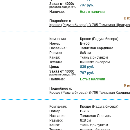
В
Заказ от 4000:
797 руб.
разовая скидка 5%
Наличие:
Есть в наличии
В и
Подробнее о:
Кроше (Радуга бисера) B-705 Талисман Щелкунч
Компания:
Кроше (Радуга бисера)
Номер:
B-706
Название:
Талисман Кардинал
Размер:
8х8 см
Канва:
ткань с рисунком
Техника:
вышивка бисером
Цена:
839 руб.
В
Заказ от 4000:
797 руб.
разовая скидка 5%
Наличие:
Есть в наличии
В и
Подробнее о:
Кроше (Радуга бисера) B-706 Талисман Кардин
Компания:
Кроше (Радуга бисера)
Номер:
B-707
Название:
Талисман Снегирь
Размер:
8х8 см
Канва:
ткань с рисунком
Техника:
вышивка бисером