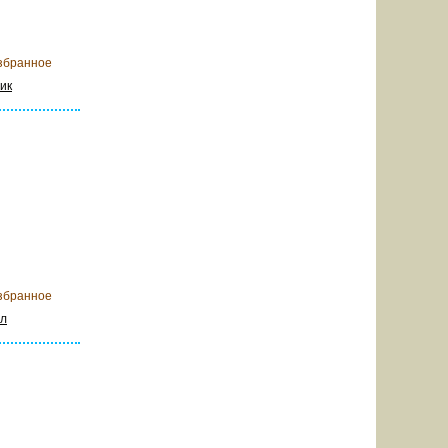
 корзину
збранное
ик
 корзину
збранное
ал