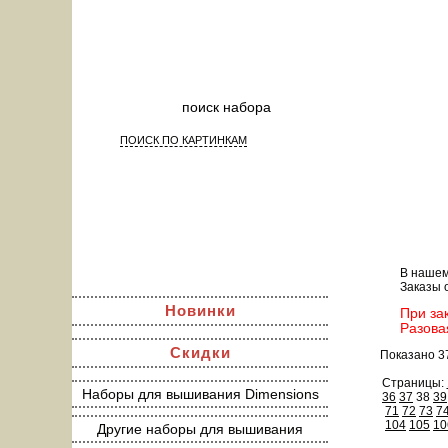
ПОИСК ПО КАРТИНКАМ
Наб
В нашем
Заказы 
Новинки
При за
Разова
Скидки
Показано 3
Страницы:
Наборы для вышивания Dimensions
36
37
38
39
71
72
73
7
104
105
10
Другие наборы для вышивания