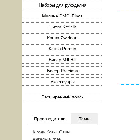
Наборы для рукоделия
Мулине DMC, Finca
Нитки Kreinik
Канва Zweigart
Канва Permin
Бисер Mill Hill
Бисер Preciosa
Аксессуары
Расширенный поиск
Производители
Темы
К году Козы, Овцы
Ангелы и феи