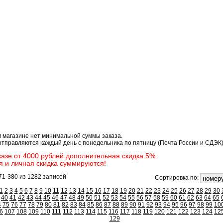
оры для вышивания: Новый Год (страниц
 магазине нет минимальной суммы заказа.
отправляются каждый день с понедельника по пятницу (Почта России и СДЭК)
казе от 4000 рублей дополнительная скидка 5%.
я и личная скидка суммируются!
71-380 из 1282 записей
Сортировка по:
1
2
3
4
5
6
7
8
9
10
11
12
13
14
15
16
17
18
19
20
21
22
23
24
25
26
27
28
29
30
40
41
42
43
44
45
46
47
48
49
50
51
52
53
54
55
56
57
58
59
60
61
62
63
64
65
4
75
76
77
78
79
80
81
82
83
84
85
86
87
88
89
90
91
92
93
94
95
96
97
98
99
10
6
107
108
109
110
111
112
113
114
115
116
117
118
119
120
121
122
123
124
12
129