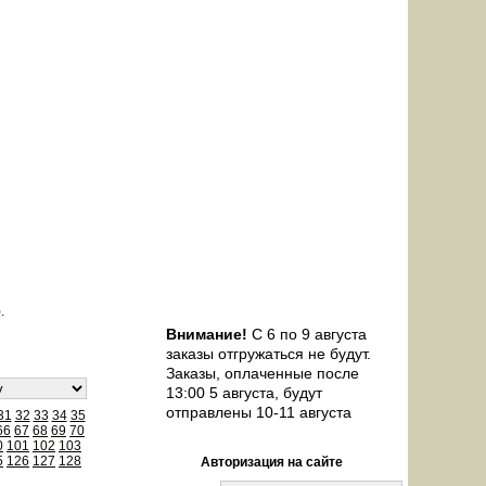
а 38)
.
Внимание!
С 6 по 9 августа
заказы отгружаться не будут.
Заказы, оплаченные после
13:00 5 августа, будут
отправлены 10-11 августа
31
32
33
34
35
66
67
68
69
70
0
101
102
103
5
126
127
128
Авторизация на сайте