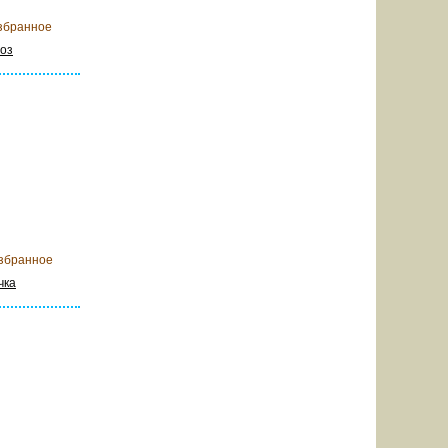
збранное
роз
 корзину
збранное
чка
 корзину