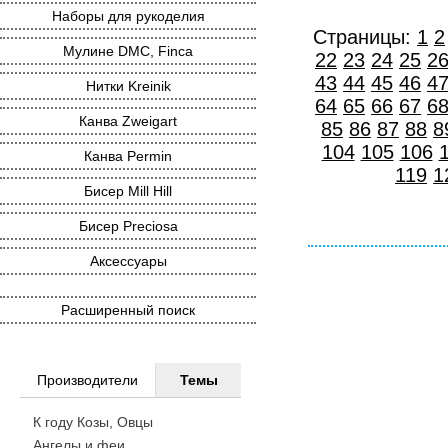
Наборы для рукоделия
Страницы:
1
2
Мулине DMC, Finca
22
23
24
25
2
43
44
45
46
4
Нитки Kreinik
64
65
66
67
6
Канва Zweigart
85
86
87
88
8
104
105
106
Канва Permin
119
1
Бисер Mill Hill
Бисер Preciosa
Аксессуары
Расширенный поиск
Производители
Темы
К году Козы, Овцы
Ангелы и феи