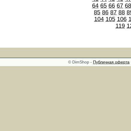
64
65
66
67
6
85
86
87
88
8
104
105
106
119
1
© DimShop -
Публичная оферта