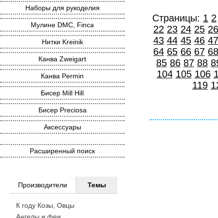
Наборы для рукоделия
Страницы:
1
2
Мулине DMC, Finca
22
23
24
25
2
43
44
45
46
4
Нитки Kreinik
64
65
66
67
6
Канва Zweigart
85
86
87
88
8
104
105
106
Канва Permin
119
1
Бисер Mill Hill
Бисер Preciosa
Аксессуары
Расширенный поиск
Производители
Темы
К году Козы, Овцы
Ангелы и феи