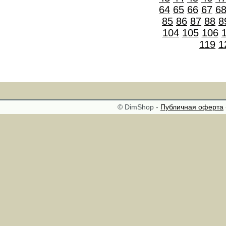
64
65
66
67
6
85
86
87
88
8
104
105
106
119
1
© DimShop -
Публичная оферта