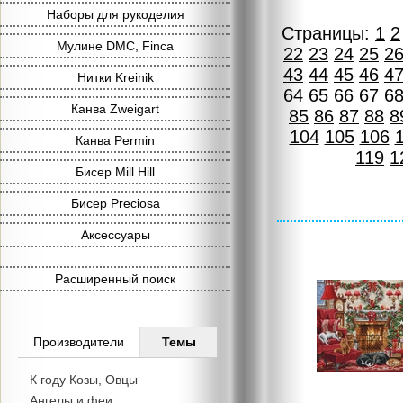
Наборы для рукоделия
Страницы:
1
2
Мулине DMC, Finca
22
23
24
25
2
43
44
45
46
4
Нитки Kreinik
64
65
66
67
6
Канва Zweigart
85
86
87
88
8
104
105
106
Канва Permin
119
1
Бисер Mill Hill
Бисер Preciosa
Аксессуары
Расширенный поиск
Производители
Темы
К году Козы, Овцы
Ангелы и феи