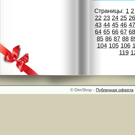
Страницы:
1
2
22
23
24
25
2
43
44
45
46
4
64
65
66
67
6
85
86
87
88
8
104
105
106
119
1
© DimShop -
Публичная оферта