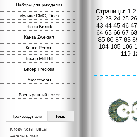
Наборы для рукоделия
Страницы:
1
2
Мулине DMC, Finca
22
23
24
25
2
43
44
45
46
4
Нитки Kreinik
64
65
66
67
6
Канва Zweigart
85
86
87
88
8
104
105
106
Канва Permin
119
1
Бисер Mill Hill
Бисер Preciosa
Аксессуары
Расширенный поиск
Производители
Темы
К году Козы, Овцы
Ангелы и феи