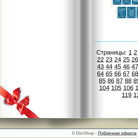
Страницы:
1
2
22
23
24
25
2
43
44
45
46
4
64
65
66
67
6
85
86
87
88
8
104
105
106
119
1
© DimShop -
Публичная оферта