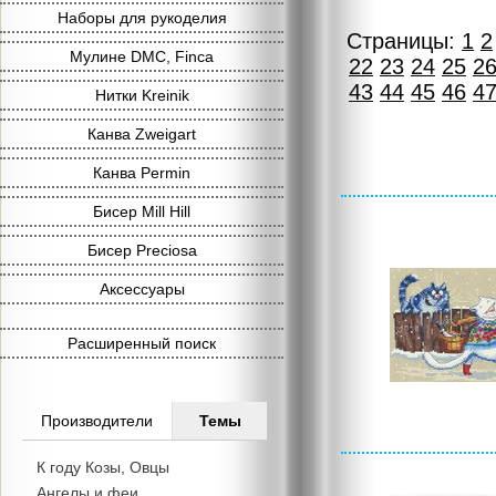
Наборы для рукоделия
Страницы:
1
2
Мулине DMC, Finca
22
23
24
25
2
43
44
45
46
4
Нитки Kreinik
Канва Zweigart
Канва Permin
Бисер Mill Hill
Бисер Preciosa
Аксессуары
Расширенный поиск
Производители
Темы
К году Козы, Овцы
Ангелы и феи