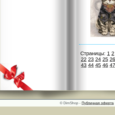
Страницы:
1
2
22
23
24
25
2
43
44
45
46
4
© DimShop -
Публичная оферта