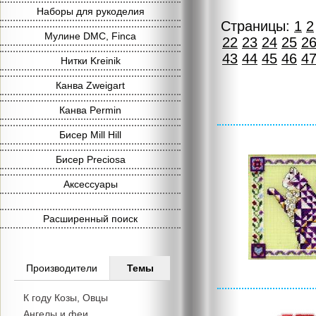
Наборы для рукоделия
Страницы:
1
2
Мулине DMC, Finca
22
23
24
25
2
43
44
45
46
4
Нитки Kreinik
Канва Zweigart
Канва Permin
Бисер Mill Hill
Бисер Preciosa
Аксессуары
Расширенный поиск
Производители
Темы
К году Козы, Овцы
Ангелы и феи