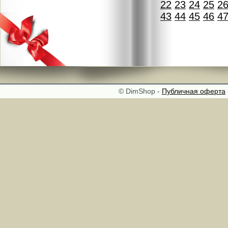
22
23
24
25
2
43
44
45
46
4
© DimShop -
Публичная оферта