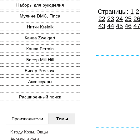
Наборы для рукоделия
Страницы:
1
2
Мулине DMC, Finca
22
23
24
25
2
43
44
45
46
4
Нитки Kreinik
Канва Zweigart
Канва Permin
Бисер Mill Hill
Бисер Preciosa
Аксессуары
Расширенный поиск
Производители
Темы
К году Козы, Овцы
Ангелы и феи