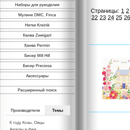
Наборы для рукоделия
Страницы:
1
2
Мулине DMC, Finca
22
23
24
25
2
Нитки Kreinik
Канва Zweigart
Канва Permin
Бисер Mill Hill
Бисер Preciosa
Аксессуары
Расширенный поиск
Производители
Темы
К году Козы, Овцы
Ангелы и феи