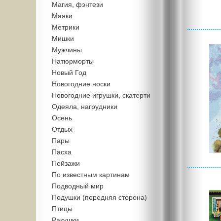
Магия, фэнтези
Маяки
Метрики
Мишки
Мужчины
Натюрморты
Новый Год
Новогодние носки
Новогодние игрушки, скатерти
Одеяла, нагрудники
Осень
Отдых
Пары
Пасха
Пейзажи
По известным картинам
Подводный мир
Подушки (передняя сторона)
Птицы
Ракушки