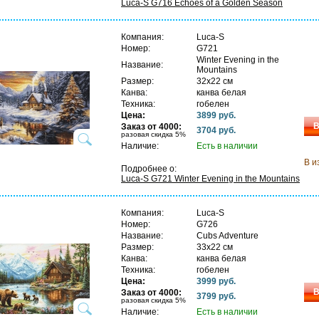
Luca-S G716 Echoes of a Golden Season
Компания:
Luca-S
Номер:
G721
Winter Evening in the
Название:
Mountains
Размер:
32х22 см
Канва:
канва белая
Техника:
гобелен
Цена:
3899 руб.
В
Заказ от 4000:
3704 руб.
разовая скидка 5%
Наличие:
Есть в наличии
В и
Подробнее о:
Luca-S G721 Winter Evening in the Mountains
Компания:
Luca-S
Номер:
G726
Название:
Cubs Adventure
Размер:
33х22 см
Канва:
канва белая
Техника:
гобелен
Цена:
3999 руб.
В
Заказ от 4000:
3799 руб.
разовая скидка 5%
Наличие:
Есть в наличии