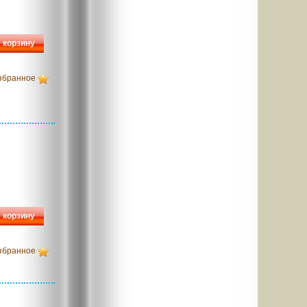
 корзину
збранное
 корзину
збранное