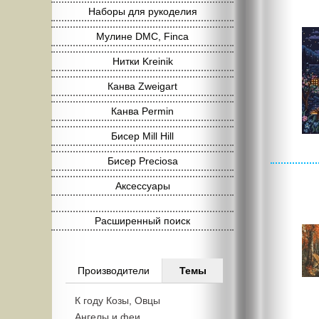
Наборы для рукоделия
Мулине DMC, Finca
Нитки Kreinik
Канва Zweigart
Канва Permin
Бисер Mill Hill
Бисер Preciosa
Аксессуары
Расширенный поиск
Производители
Темы
К году Козы, Овцы
Ангелы и феи