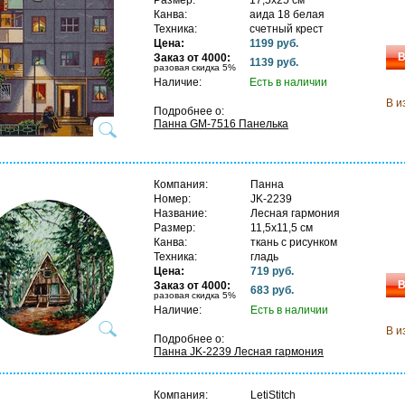
Канва:
аида 18 белая
Техника:
счетный крест
Цена:
1199 руб.
В
Заказ от 4000:
1139 руб.
разовая скидка 5%
Наличие:
Есть в наличии
В и
Подробнее о:
Панна GM-7516 Панелька
Компания:
Панна
Номер:
JK-2239
Название:
Лесная гармония
Размер:
11,5х11,5 см
Канва:
ткань с рисунком
Техника:
гладь
Цена:
719 руб.
В
Заказ от 4000:
683 руб.
разовая скидка 5%
Наличие:
Есть в наличии
В и
Подробнее о:
Панна JK-2239 Лесная гармония
Компания:
LetiStitch