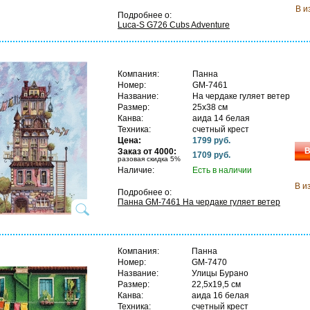
В и
Подробнее о:
Luca-S G726 Cubs Adventure
Компания:
Панна
Номер:
GM-7461
Название:
На чердаке гуляет ветер
Размер:
25х38 см
Канва:
аида 14 белая
Техника:
счетный крест
Цена:
1799 руб.
В
Заказ от 4000:
1709 руб.
разовая скидка 5%
Наличие:
Есть в наличии
В и
Подробнее о:
Панна GM-7461 На чердаке гуляет ветер
Компания:
Панна
Номер:
GM-7470
Название:
Улицы Бурано
Размер:
22,5х19,5 см
Канва:
аида 16 белая
Техника:
счетный крест