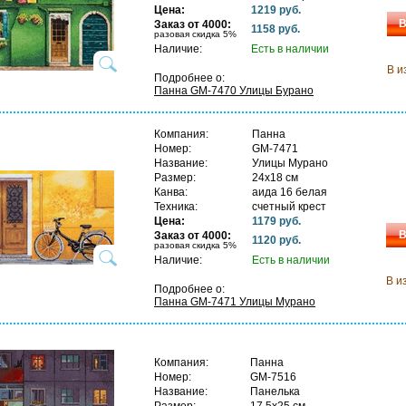
Цена:
1219 руб.
В
Заказ от 4000:
1158 руб.
разовая скидка 5%
Наличие:
Есть в наличии
В и
Подробнее о:
Панна GM-7470 Улицы Бурано
Компания:
Панна
Номер:
GM-7471
Название:
Улицы Мурано
Размер:
24х18 см
Канва:
аида 16 белая
Техника:
счетный крест
Цена:
1179 руб.
В
Заказ от 4000:
1120 руб.
разовая скидка 5%
Наличие:
Есть в наличии
В и
Подробнее о:
Панна GM-7471 Улицы Мурано
Компания:
Панна
Номер:
GM-7516
Название:
Панелька
Размер:
17,5х25 см