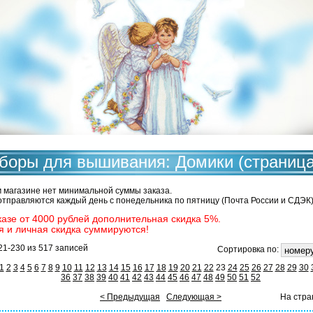
боры для вышивания: Домики (страница
 магазине нет минимальной суммы заказа.
отправляются каждый день с понедельника по пятницу (Почта России и СДЭК)
казе от 4000 рублей дополнительная скидка 5%.
я и личная скидка суммируются!
21-230 из 517 записей
Сортировка по:
1
2
3
4
5
6
7
8
9
10
11
12
13
14
15
16
17
18
19
20
21
22
23
24
25
26
27
28
29
30
36
37
38
39
40
41
42
43
44
45
46
47
48
49
50
51
52
< Предыдущая
Следующая >
На стра