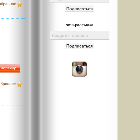
збранное
sms-рассылка
 корзину
збранное