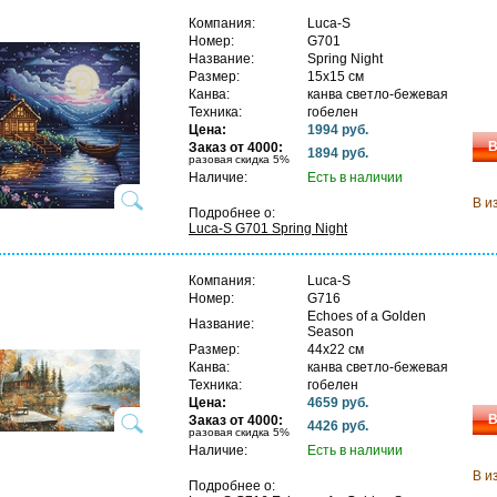
Компания:
Luca-S
Номер:
G701
Название:
Spring Night
Размер:
15х15 см
Канва:
канва светло-бежевая
Техника:
гобелен
Цена:
1994 руб.
В
Заказ от 4000:
1894 руб.
разовая скидка 5%
Наличие:
Есть в наличии
В и
Подробнее о:
Luca-S G701 Spring Night
Компания:
Luca-S
Номер:
G716
Echoes of a Golden
Название:
Season
Размер:
44х22 см
Канва:
канва светло-бежевая
Техника:
гобелен
Цена:
4659 руб.
В
Заказ от 4000:
4426 руб.
разовая скидка 5%
Наличие:
Есть в наличии
В и
Подробнее о: