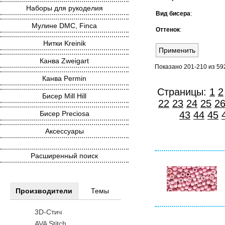
Наборы для рукоделия
Вид бисера
:
Мулине DMC, Finca
Оттенок
:
Нитки Kreinik
Канва Zweigart
Показано 201-210 из 59
Канва Permin
Страницы:
1
2
Бисер Mill Hill
22
23
24
25
2
Бисер Preciosa
43
44
45
Аксессуары
Расширенный поиск
Производители
Темы
3D-Стич
AVA Stitch