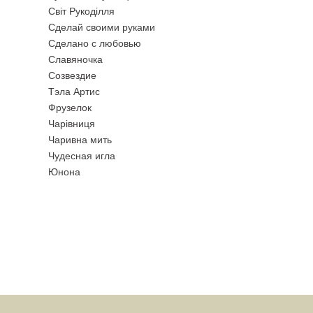
Свiт Рукодiлля
Сделай своими руками
Сделано с любовью
Славяночка
Созвездие
Тэла Артис
Фрузелок
Чарiвниця
Чаривна мить
Чудесная игла
Юнона