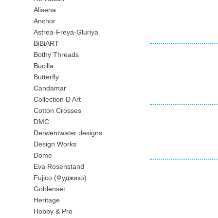
Alisena
Anchor
Astrea-Freya-Gluriya
BiBiART
Bothy Threads
Bucilla
Butterfly
Candamar
Collection D Art
Cotton Crosses
DMC
Derwentwater designs
Design Works
Dome
Eva Rosenstand
Fujico (Фуджико)
Goblenset
Heritage
Hobby & Pro