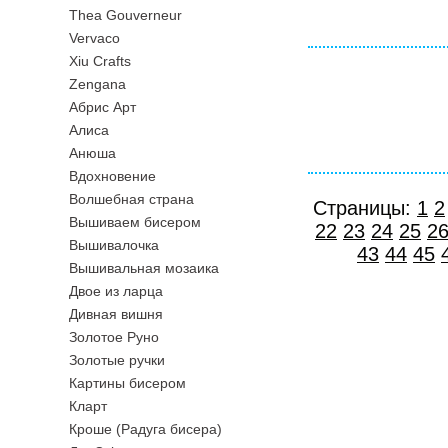
Thea Gouverneur
Vervaco
Xiu Crafts
Zengana
Абрис Арт
Алиса
Анюша
Вдохновение
Волшебная страна
Страницы:
1
2
Вышиваем бисером
22
23
24
25
2
Вышивалочка
43
44
45
Вышивальная мозаика
Двое из ларца
Дивная вишня
Золотое Руно
Золотые ручки
Картины бисером
Кларт
Кроше (Радуга бисера)