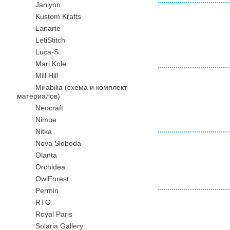
Janlynn
Kustom Krafts
Lanarte
LetiStitch
Luca-S
Mari Kole
Mill Hill
Mirabilia (схема и комплект
материалов)
Neocraft
Nimue
Nitka
Nova Sloboda
Olanta
Orchidea
OwlForest
Permin
RTO
Royal Paris
Solaria Gallery