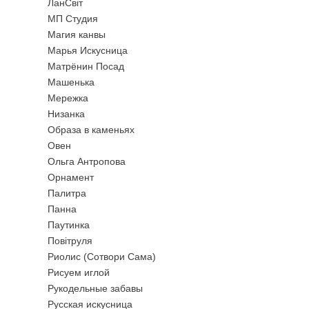
ЛанСвiт
МП Студия
Магия канвы
Марья Искусница
Матрёнин Посад
Машенька
Мережка
Низанка
Образа в каменьях
Овен
Ольга Антропова
Орнамент
Палитра
Панна
Паутинка
Повiтруля
Риолис (Сотвори Сама)
Рисуем иглой
Рукодельные забавы
Русская искусница