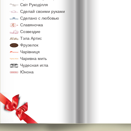
Свiт Рукодiлля
Сделай своими руками
Сделано с любовью
Славяночка
Созвездие
Тэла Артис
Фрузелок
Чарiвниця
Чаривна мить
Чудесная игла
Юнона