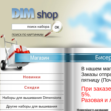
ПОИСК ПО КАРТИНКАМ
Бисер
В нашем маг
Заказы отпр
Новинки
пятницу (По
Скидки
При заказе
5%.
Наборы для вышивания Dimensions
Разовая и 
Другие наборы для вышивания
Номер/англ.название
: