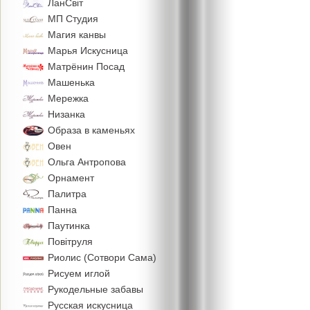
ЛанСвiт
МП Студия
Магия канвы
Марья Искусница
Матрёнин Посад
Машенька
Мережка
Низанка
Образа в каменьях
Овен
Ольга Антропова
Орнамент
Палитра
Панна
Паутинка
Повiтруля
Риолис (Сотвори Сама)
Рисуем иглой
Рукодельные забавы
Русская искусница