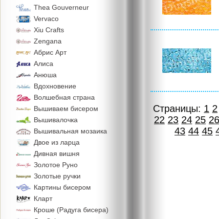
Thea Gouverneur
Vervaco
Xiu Crafts
Zengana
Абрис Арт
Алиса
Анюша
Вдохновение
Волшебная страна
Страницы:
1
2
Вышиваем бисером
22
23
24
25
2
Вышивалочка
43
44
45
Вышивальная мозаика
Двое из ларца
Дивная вишня
Золотое Руно
Золотые ручки
Картины бисером
Кларт
Кроше (Радуга бисера)