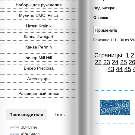
Наборы для рукоделия
Вид бисера
:
Мулине DMC, Finca
Оттенок
:
Нитки Kreinik
Канва Zweigart
Показано 121-130 из 59
Канва Permin
Страницы:
1
2
Бисер Mill Hill
22
23
24
25
2
Бисер Preciosa
43
44
45
Аксессуары
Расширенный поиск
Производители
Темы
3D-Стич
AVA Stitch