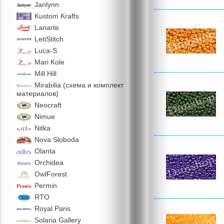
Janlynn
Kustom Krafts
Lanarte
LetiStitch
Luca-S
Mari Kole
Mill Hill
Mirabilia (схема и комплект
материалов)
Neocraft
Nimue
Nitka
Nova Sloboda
Olanta
Orchidea
OwlForest
Permin
RTO
Royal Paris
Solaria Gallery