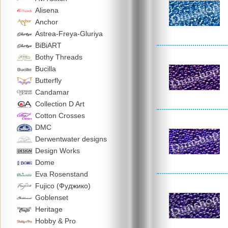
Alisena
Anchor
Astrea-Freya-Gluriya
BiBiART
Bothy Threads
Bucilla
Butterfly
Candamar
Collection D Art
Cotton Crosses
DMC
Derwentwater designs
Design Works
Dome
Eva Rosenstand
Fujico (Фуджико)
Goblenset
Heritage
Hobby & Pro