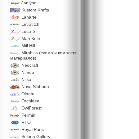
Janlynn
Kustom Krafts
Lanarte
LetiStitch
Luca-S
Mari Kole
Mill Hill
Mirabilia (схема и комплект
материалов)
Neocraft
Nimue
Nitka
Nova Sloboda
Olanta
Orchidea
OwlForest
Permin
RTO
Royal Paris
Solaria Gallery