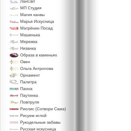
ЛанСвiт
МП Студия
Магия канвы
Марья Искусница
Матрёнин Посад
Машенька
Мережка
Низанка
Образа в каменьях
Овен
Ольга Антропова
Орнамент
Палитра
Панна
Паутинка
Повiтруля
Риолис (Сотвори Сама)
Рисуем иглой
Рукодельные забавы
Русская искусница