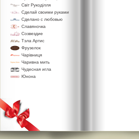
Свiт Рукодiлля
Сделай своими руками
Сделано с любовью
Славяночка
Созвездие
Тэла Артис
Фрузелок
Чарiвниця
Чаривна мить
Чудесная игла
Юнона