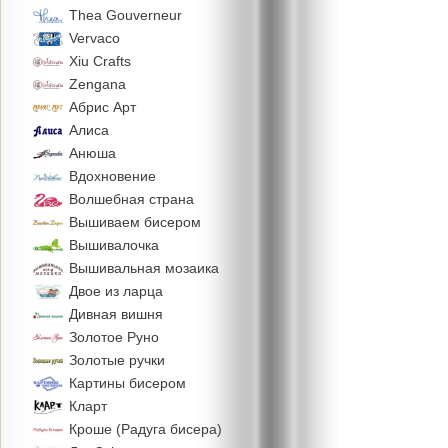
Thea Gouverneur
Vervaco
Xiu Crafts
Zengana
Абрис Арт
Алиса
Анюша
Вдохновение
Волшебная страна
Вышиваем бисером
Вышивалочка
Вышивальная мозаика
Двое из ларца
Дивная вишня
Золотое Руно
Золотые ручки
Картины бисером
Кларт
Кроше (Радуга бисера)