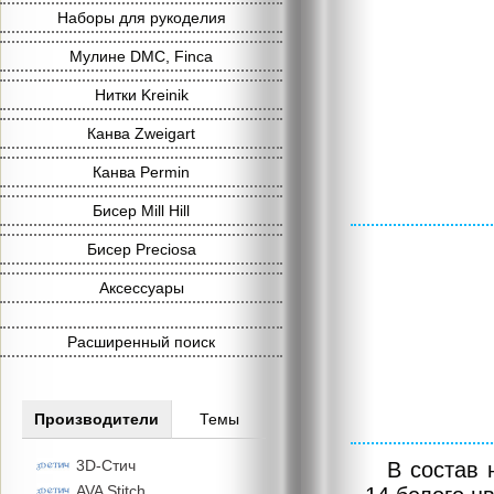
Наборы для рукоделия
Мулине DMC, Finca
Нитки Kreinik
Канва Zweigart
Канва Permin
Бисер Mill Hill
Бисер Preciosa
Аксессуары
Расширенный поиск
Производители
Темы
3D-Стич
В состав 
AVA Stitch