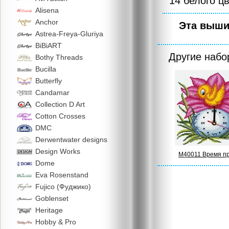
14 белого цв
Alisena
Anchor
Эта выши
Astrea-Freya-Gluriya
BiBiART
Другие наб
Bothy Threads
Bucilla
Butterfly
Candamar
Collection D Art
Cotton Crosses
DMC
Derwentwater designs
Design Works
M40011 Время п
Dome
Eva Rosenstand
Fujico (Фуджико)
Goblenset
Heritage
Hobby & Pro