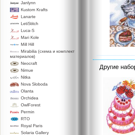
Janlynn
Kustom Krafts
Lanarte
LetiStitch
Luca-S
Mari Kole
Mill Hill
Mirabilia (схема и комплект
материалов)
Neocraft
Другие наб
Nimue
Nitka
Nova Sloboda
Olanta
Orchidea
OwlForest
Permin
RTO
Royal Paris
Solaria Gallery