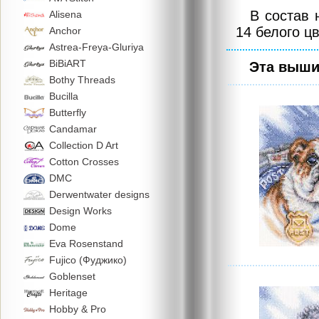
В состав 
Alisena
14 белого цв
Anchor
Astrea-Freya-Gluriya
BiBiART
Эта выши
Bothy Threads
Bucilla
Butterfly
Candamar
Collection D Art
Cotton Crosses
DMC
Derwentwater designs
Design Works
Dome
Eva Rosenstand
Fujico (Фуджико)
Goblenset
Heritage
Hobby & Pro