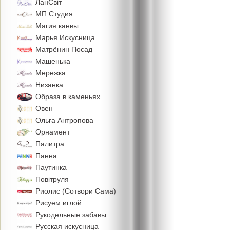
ЛанСвiт
МП Студия
Магия канвы
Марья Искусница
Матрёнин Посад
Машенька
Мережка
Низанка
Образа в каменьях
Овен
Ольга Антропова
Орнамент
Палитра
Панна
Паутинка
Повiтруля
Риолис (Сотвори Сама)
Рисуем иглой
Рукодельные забавы
Русская искусница