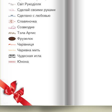
Свiт Рукодiлля
Сделай своими руками
Сделано с любовью
Славяночка
Созвездие
Тэла Артис
Фрузелок
Чарiвниця
Чаривна мить
Чудесная игла
Юнона