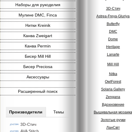
Наборы для рукоделия
3D-Стич
Мулине DMC, Finca
Astrea-Freya-Gluriya
Butterfly
Нитки Kreinik
DMC
Канва Zweigart
Dome
Канва Permin
Heritage
Lanarte
Бисер Mill Hill
Mill Hill
Бисер Preciosa
Nitka
Аксессуары
OwlForest
Solaria Gallery
Расширенный поиск
Zengana
Вдохновение
Производители
Темы
Вышивальная мозаик
Золотые ручки
3D-Стич
ЛанСвiт
AVA Stitch