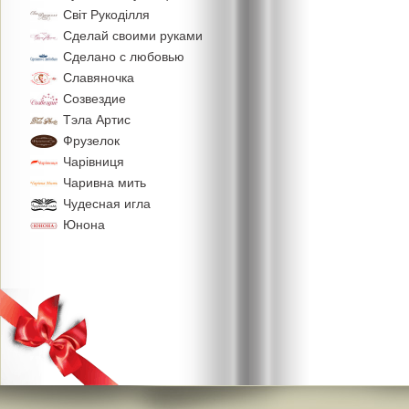
Свiт Рукодiлля
Сделай своими руками
Сделано с любовью
Славяночка
Созвездие
Тэла Артис
Фрузелок
Чарiвниця
Чаривна мить
Чудесная игла
Юнона