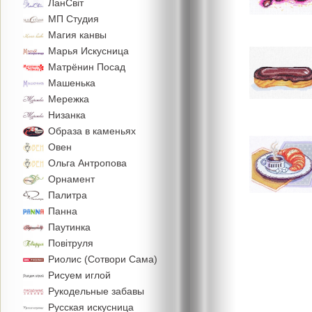
ЛанСвiт
МП Студия
Магия канвы
Марья Искусница
Матрёнин Посад
Машенька
Мережка
Низанка
Образа в каменьях
Овен
Ольга Антропова
Орнамент
Палитра
Панна
Паутинка
Повiтруля
Риолис (Сотвори Сама)
Рисуем иглой
Рукодельные забавы
Русская искусница