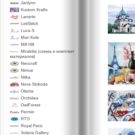
Janlynn
Kustom Krafts
Lanarte
LetiStitch
Luca-S
Mari Kole
Mill Hill
Mirabilia (схема и комплект
материалов)
Neocraft
Nimue
Nitka
Nova Sloboda
Olanta
Orchidea
OwlForest
Permin
RTO
Royal Paris
Solaria Gallery