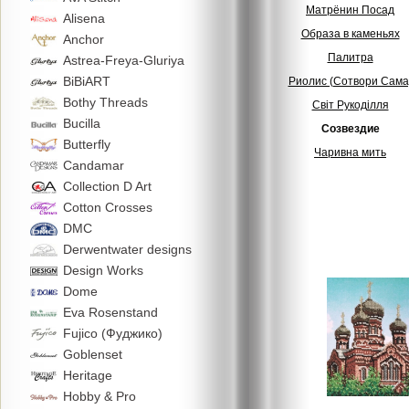
Матрёнин Посад
Alisena
Образа в каменьях
Anchor
Палитра
Astrea-Freya-Gluriya
BiBiART
Риолис (Сотвори Сама
Bothy Threads
Свiт Рукодiлля
Bucilla
Созвездие
Butterfly
Чаривна мить
Candamar
Collection D Art
Cotton Crosses
DMC
Derwentwater designs
Design Works
Dome
Eva Rosenstand
Fujico (Фуджико)
Goblenset
Heritage
Hobby & Pro