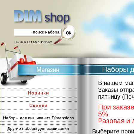
ПОИСК ПО КАРТИНКАМ
Наборы д
В нашем маг
Заказы отпр
Новинки
пятницу (По
Скидки
При заказе
5%.
Наборы для вышивания Dimensions
Разовая и 
Другие наборы для вышивания
Выберите прои