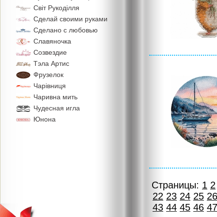
Свiт Рукодiлля
Сделай своими руками
Сделано с любовью
Славяночка
Созвездие
Тэла Артис
Фрузелок
Чарiвниця
Чаривна мить
Чудесная игла
Юнона
Страницы:
1
2
22
23
24
25
2
43
44
45
46
4