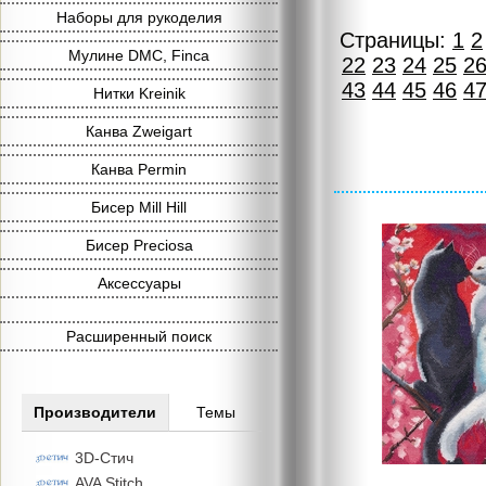
Наборы для рукоделия
Страницы:
1
2
Мулине DMC, Finca
22
23
24
25
2
43
44
45
46
4
Нитки Kreinik
Канва Zweigart
Канва Permin
Бисер Mill Hill
Бисер Preciosa
Аксессуары
Расширенный поиск
Производители
Темы
3D-Стич
AVA Stitch