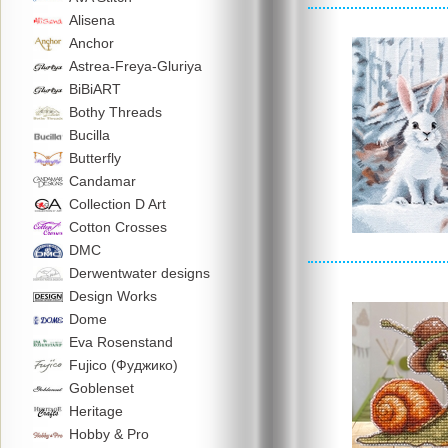
Alisena
Anchor
Astrea-Freya-Gluriya
BiBiART
Bothy Threads
Bucilla
Butterfly
Candamar
Collection D Art
Cotton Crosses
DMC
Derwentwater designs
Design Works
Dome
Eva Rosenstand
Fujico (Фуджико)
Goblenset
Heritage
Hobby & Pro