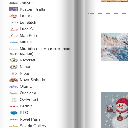
Janlynn
Kustom Krafts
Lanarte
LetiStitch
Luca-S
Mari Kole
Mill Hill
Mirabilia (схема и комплект
материалов)
Neocraft
Nimue
Nitka
Nova Sloboda
Olanta
Orchidea
OwlForest
Permin
RTO
Royal Paris
Solaria Gallery