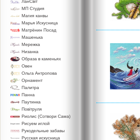
ЛанСвiт
МП Студия
Магия канвы
Марья Искусница
Матрёнин Посад
Машенька
Мережка
Низанка
Образа в каменьях
Овен
Ольга Антропова
Орнамент
Палитра
Панна
Паутинка
Повiтруля
Риолис (Сотвори Сама)
Рисуем иглой
Рукодельные забавы
Русская искусница