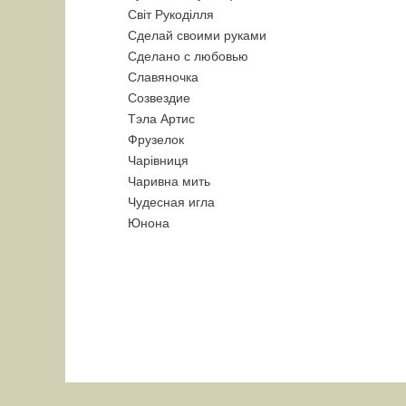
Свiт Рукодiлля
Сделай своими руками
Сделано с любовью
Славяночка
Созвездие
Тэла Артис
Фрузелок
Чарiвниця
Чаривна мить
Чудесная игла
Юнона