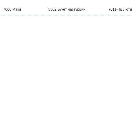
7000 Маки
5502 Букет настурции
7011-Пц Люти