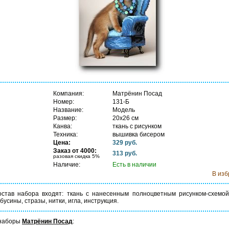
Компания:
Матрёнин Посад
Номер:
131-Б
Название:
Модель
Размер:
20х26 см
Канва:
ткань с рисунком
Техника:
вышивка бисером
Цена:
329 руб.
В 
Заказ от 4000:
313 руб.
разовая скидка 5%
Наличие:
Есть в наличии
В из
остав набора входят: ткань с нанесенным полноцветным рисунком-схемой
 бусины, стразы, нитки, игла, инструкция.
 наборы
Матрёнин Посад
: