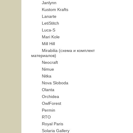
Janlynn
Kustom Krafts
Lanarte
LetiStitch
Luca-S
Mari Kole
Mill Hill
Mirabilia (схема и комплект
материалов)
Neocraft
Nimue
Nitka
Nova Sloboda
Olanta
Orchidea
OwlForest
Permin
RTO
Royal Paris
Solaria Gallery