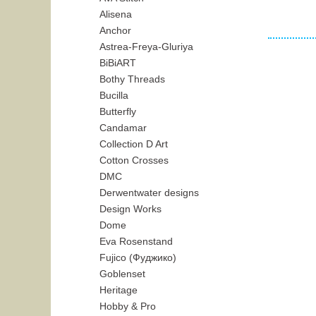
Alisena
Anchor
Astrea-Freya-Gluriya
BiBiART
Bothy Threads
Bucilla
Butterfly
Candamar
Collection D Art
Cotton Crosses
DMC
Derwentwater designs
Design Works
Dome
Eva Rosenstand
Fujico (Фуджико)
Goblenset
Heritage
Hobby & Pro