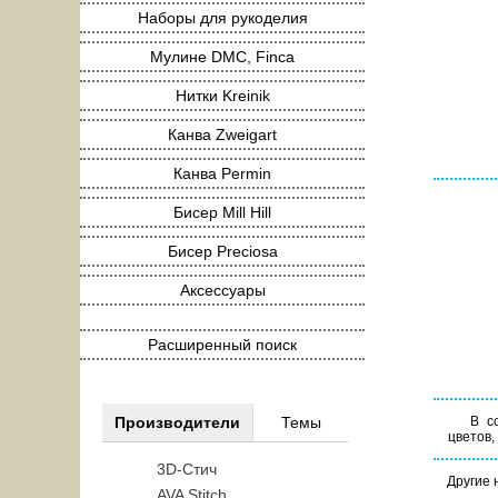
Наборы для рукоделия
Мулине DMC, Finca
Нитки Kreinik
Канва Zweigart
Канва Permin
Бисер Mill Hill
Бисер Preciosa
Аксессуары
Расширенный поиск
В с
Производители
Темы
цветов,
3D-Стич
Другие
AVA Stitch