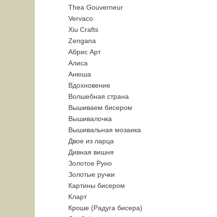
Thea Gouverneur
Vervaco
Xiu Crafts
Zengana
Абрис Арт
Алиса
Анюша
Вдохновение
Волшебная страна
Вышиваем бисером
Вышивалочка
Вышивальная мозаика
Двое из ларца
Дивная вишня
Золотое Руно
Золотые ручки
Картины бисером
Кларт
Кроше (Радуга бисера)