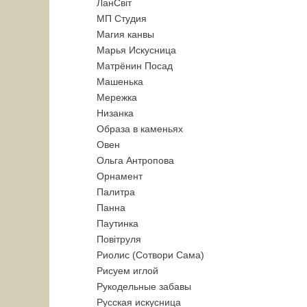
ЛанСвiт
МП Студия
Магия канвы
Марья Искусница
Матрёнин Посад
Машенька
Мережка
Низанка
Образа в каменьях
Овен
Ольга Антропова
Орнамент
Палитра
Панна
Паутинка
Повiтруля
Риолис (Сотвори Сама)
Рисуем иглой
Рукодельные забавы
Русская искусница