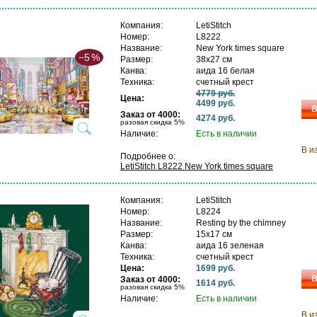
Компания:
LetiStitch
Номер:
L8222
Название:
New York times square
−5
%
Размер:
38х27 см
Канва:
аида 16 белая
Техника:
счетный крест
4779 руб.
Цена:
4499 руб.
В
Заказ от 4000:
4274 руб.
разовая скидка 5%
Наличие:
Есть в наличии
В и
Подробнее о:
LetiStitch L8222 New York times square
Компания:
LetiStitch
Номер:
L8224
Название:
Resting by the chimney
Размер:
15х17 см
Канва:
аида 16 зеленая
Техника:
счетный крест
Цена:
1699 руб.
В
Заказ от 4000:
1614 руб.
разовая скидка 5%
Наличие:
Есть в наличии
В и