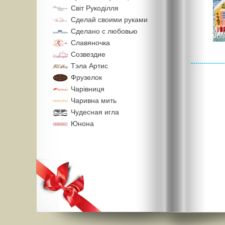
Свiт Рукодiлля
Сделай своими руками
Сделано с любовью
Славяночка
Созвездие
Тэла Артис
Фрузелок
Чарiвниця
Чаривна мить
Чудесная игла
Юнона