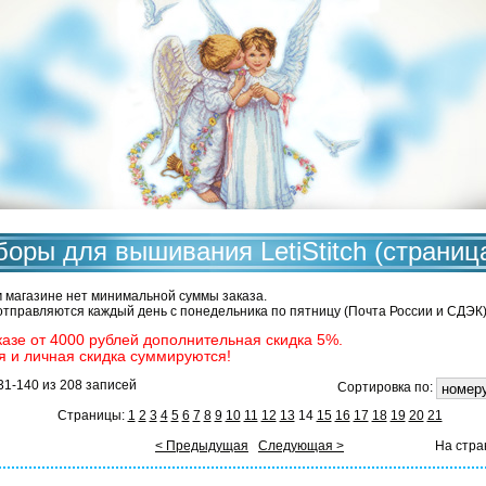
оры для вышивания LetiStitch (страниц
 магазине нет минимальной суммы заказа.
отправляются каждый день с понедельника по пятницу (Почта России и СДЭК)
казе от 4000 рублей дополнительная скидка 5%.
я и личная скидка суммируются!
31-140 из 208 записей
Сортировка по:
Страницы:
1
2
3
4
5
6
7
8
9
10
11
12
13
14
15
16
17
18
19
20
21
< Предыдущая
Следующая >
На стра