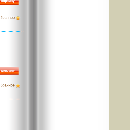
 корзину
збранное
 корзину
збранное