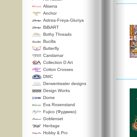
Alisena
Anchor
Astrea-Freya-Gluriya
BiBiART
Bothy Threads
Bucilla
Butterfly
Candamar
Collection D Art
Cotton Crosses
DMC
Derwentwater designs
Design Works
Dome
Eva Rosenstand
Fujico (Фуджико)
Goblenset
Heritage
Hobby & Pro