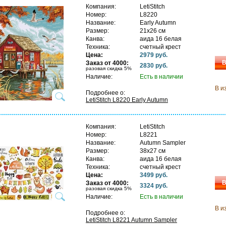
Компания:
LetiStitch
Номер:
L8220
Название:
Early Autumn
Размер:
21х26 см
Канва:
аида 16 белая
Техника:
счетный крест
Цена:
2979 руб.
В
Заказ от 4000:
2830 руб.
разовая скидка 5%
Наличие:
Есть в наличии
В и
Подробнее о:
LetiStitch L8220 Early Autumn
Компания:
LetiStitch
Номер:
L8221
Название:
Autumn Sampler
Размер:
38х27 см
Канва:
аида 16 белая
Техника:
счетный крест
Цена:
3499 руб.
В
Заказ от 4000:
3324 руб.
разовая скидка 5%
Наличие:
Есть в наличии
В и
Подробнее о:
LetiStitch L8221 Autumn Sampler