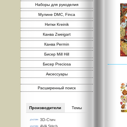
Наборы для рукоделия
Мулине DMC, Finca
Нитки Kreinik
Канва Zweigart
Канва Permin
Бисер Mill Hill
Бисер Preciosa
Аксессуары
Расширенный поиск
Производители
Темы
3D-Стич
AVA Stitch