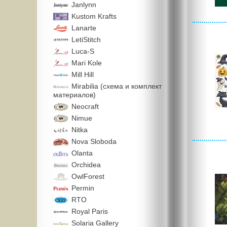
Janlynn
Kustom Krafts
Lanarte
LetiStitch
Luca-S
Mari Kole
Mill Hill
Mirabilia (схема и комплект
материалов)
Neocraft
Nimue
Nitka
Nova Sloboda
Olanta
Orchidea
OwlForest
Permin
RTO
Royal Paris
Solaria Gallery