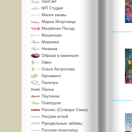
ЛанСвiт
МП Студия
Магия канвы
Марья Искусница
Матрёнин Посад
Машенька
Мережка
Низанка
Образа в каменьях
Овен
Ольга Антропова
Орнамент
Палитра
Панна
Паутинка
Повiтруля
Риолис (Сотвори Сама)
Рисуем иглой
Рукодельные забавы
Русская искусница