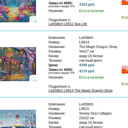
В
Заказ от 4000:
3324 руб.
разовая скидка 5%
Наличие:
Есть в наличии
В и
Подробнее о:
LetiStitch L9911 Sea Life
Компания:
LetiStitch
Номер:
L9914
Название:
The Magic Dragon Shop
Размер:
34х27 см
Канва:
аида 16 белая
Техника:
счетный крест
Цена:
4399 руб.
В
Заказ от 4000:
4179 руб.
разовая скидка 5%
Наличие:
Есть в наличии
В и
Подробнее о:
LetiStitch L9914 The Magic Dragon Shop
Компания:
LetiStitch
Номер:
L9915
Название:
Snowy Sea Cottages
Размер:
23х22 см
Канва:
аида 16 белая
Техника:
счетный крест