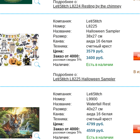
Подробнее о:
LetiStitch L8224 Resting by the chimney
Компания:
LetiStitch
Номер:
L8225
Название:
Halloween Sampler
Размер:
38х27 см
Канва:
аида 16 белая
Техника:
счетный крест
Цена:
3579 руб.
В
Заказ от 4000:
3400 руб.
разовая скидка 5%
Наличие:
Есть в наличии
В и
Подробнее о:
LetiStitch L8225 Halloween Sampler
Компания:
LetiStitch
Номер:
L9900
Название:
Waterfall Rest
Размер:
40х27 см
Канва:
аида 16 белая
Техника:
счетный крест
Цена:
4799 руб.
В
Заказ от 4000:
4559 руб.
разовая скидка 5%
Наличие:
Есть в наличии