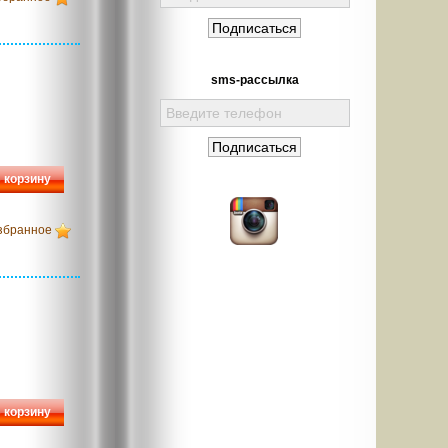
sms-рассылка
 корзину
збранное
 корзину