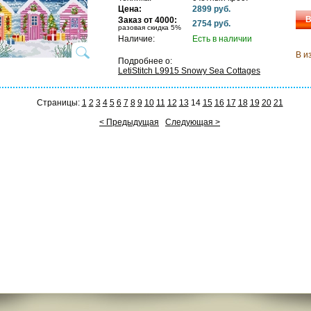
Цена:
2899 руб.
В
Заказ от 4000:
2754 руб.
разовая скидка 5%
Наличие:
Есть в наличии
В и
Подробнее о:
LetiStitch L9915 Snowy Sea Cottages
Страницы:
1
2
3
4
5
6
7
8
9
10
11
12
13
14
15
16
17
18
19
20
21
< Предыдущая
Следующая >