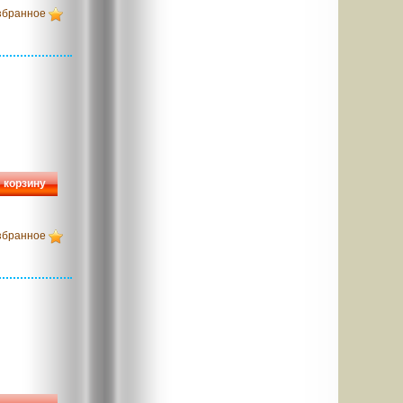
збранное
 корзину
збранное