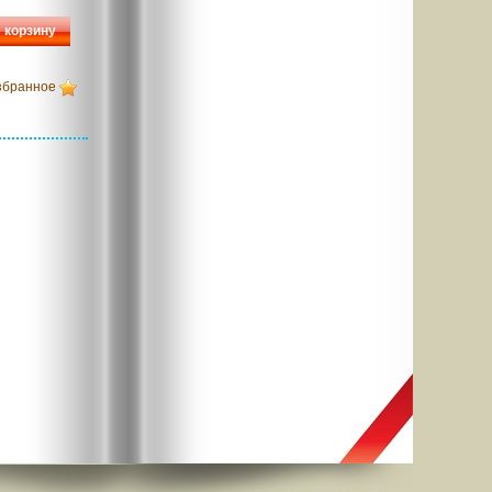
 корзину
збранное