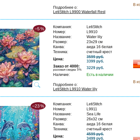
В и
Подробнее о:
LetiStitch L9900 Waterfall Rest
Компания:
LetiStitch
−5
%
Номер:
L9910
Название:
Water lily
Размер:
23х29 см
Канва:
аида 16 белая
Техника:
счетный крест
3599 руб.
Цена:
3399 руб.
В
Заказ от 4000:
3229 руб.
разовая скидка 5%
Наличие:
Есть в наличии
В и
Подробнее о:
LetiStitch L9910 Water lily
Компания:
LetiStitch
−23
%
Номер:
L9911
Название:
Sea Life
Размер:
26х32 см
Канва:
аида 16 белая
Техника:
счетный крест
4599 руб.
Цена:
3499 руб.