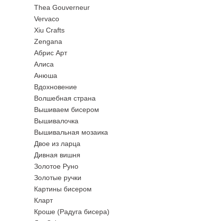
Thea Gouverneur
Vervaco
Xiu Crafts
Zengana
Абрис Арт
Алиса
Анюша
Вдохновение
Волшебная страна
Вышиваем бисером
Вышивалочка
Вышивальная мозаика
Двое из ларца
Дивная вишня
Золотое Руно
Золотые ручки
Картины бисером
Кларт
Кроше (Радуга бисера)