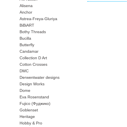
Alisena
Anchor
Astrea-Freya-Gluriya
BiBiART
Bothy Threads
Bucilla
Butterfly
Candamar
Collection D Art
Cotton Crosses
DMC
Derwentwater designs
Design Works
Dome
Eva Rosenstand
Fujico (Фуджико)
Goblenset
Heritage
Hobby & Pro