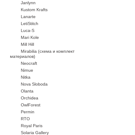
Janlynn
Kustom Krafts
Lanarte
LetiStitch
Luca-S
Mari Kole
Mill Hill
Mirabilia (схема и комплект
материалов)
Neocraft
Nimue
Nitka
Nova Sloboda
Olanta
Orchidea
OwlForest
Permin
RTO
Royal Paris
Solaria Gallery