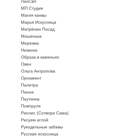
ЛанСвiт
МП Студия
Магия канвы
Марья Искусница
Матрёнин Посад
Машенька
Мережка
Низанка
Образа в каменьях
Овен
Ольга Антропова
Орнамент
Палитра
Панна
Паутинка
Повiтруля
Риолис (Сотвори Сама)
Рисуем иглой
Рукодельные забавы
Русская искусница