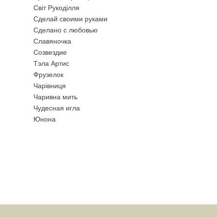
Свiт Рукодiлля
Сделай своими руками
Сделано с любовью
Славяночка
Созвездие
Тэла Артис
Фрузелок
Чарiвниця
Чаривна мить
Чудесная игла
Юнона