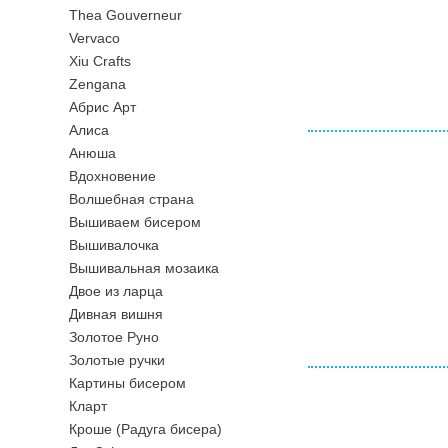
Thea Gouverneur
Vervaco
Xiu Crafts
Zengana
Абрис Арт
Алиса
Анюша
Вдохновение
Волшебная страна
Вышиваем бисером
Вышивалочка
Вышивальная мозаика
Двое из ларца
Дивная вишня
Золотое Руно
Золотые ручки
Картины бисером
Кларт
Кроше (Радуга бисера)