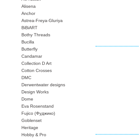
Alisena
Anchor
Astrea-Freya-Gluriya
BiBiART
Bothy Threads
Bucilla
Butterfly
Candamar
Collection D Art
Cotton Crosses
DMC
Derwentwater designs
Design Works
Dome
Eva Rosenstand
Fujico (Фуджико)
Goblenset
Heritage
Hobby & Pro