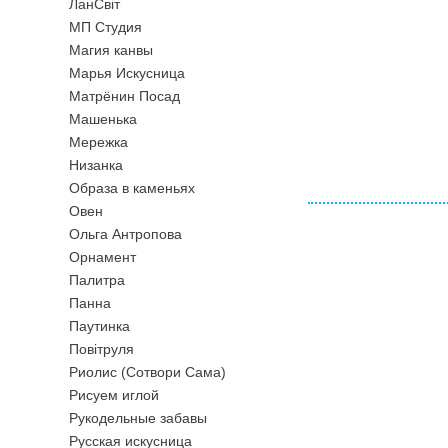
ЛанСвiт
МП Студия
Магия канвы
Марья Искусница
Матрёнин Посад
Машенька
Мережка
Низанка
Образа в каменьях
Овен
Ольга Антропова
Орнамент
Палитра
Панна
Паутинка
Повiтруля
Риолис (Сотвори Сама)
Рисуем иглой
Рукодельные забавы
Русская искусница