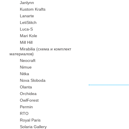
Janlynn
Kustom Krafts
Lanarte
LetiStitch
Luca-S
Mari Kole
Mill Hill
Mirabilia (схема и комплект
материалов)
Neocraft
Nimue
Nitka
Nova Sloboda
Olanta
Orchidea
OwlForest
Permin
RTO
Royal Paris
Solaria Gallery