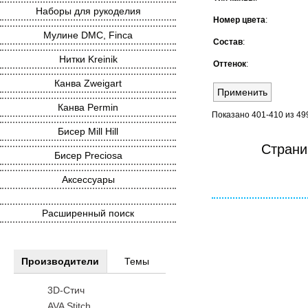
Наборы для рукоделия
Номер цвета
:
Мулине DMC, Finca
Состав
:
Нитки Kreinik
Оттенок
:
Канва Zweigart
Канва Permin
Показано 401-410 из 49
Бисер Mill Hill
Стран
Бисер Preciosa
Аксессуары
Расширенный поиск
Производители
Темы
3D-Стич
AVA Stitch