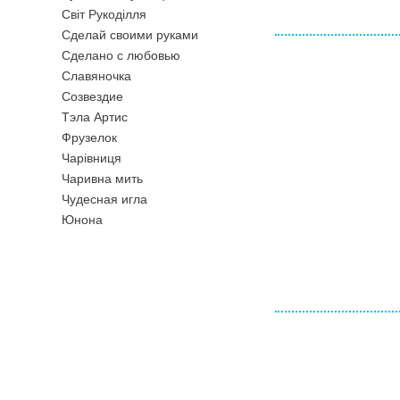
Свiт Рукодiлля
Сделай своими руками
Сделано с любовью
Славяночка
Созвездие
Тэла Артис
Фрузелок
Чарiвниця
Чаривна мить
Чудесная игла
Юнона